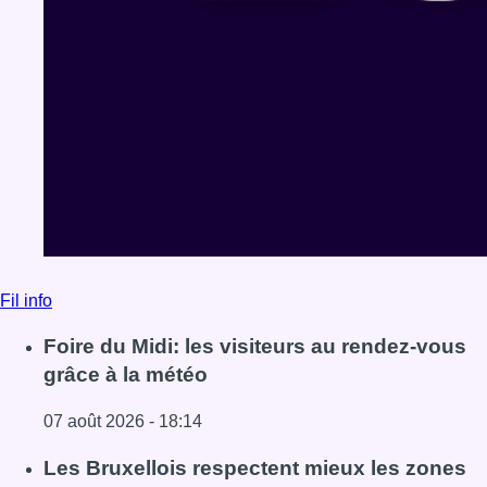
Fil info
Foire du Midi: les visiteurs au rendez-vous
grâce à la météo
07 août 2026 - 18:14
Lire l'article Foire du Midi: les visiteurs au rendez-vous g
Les Bruxellois respectent mieux les zones