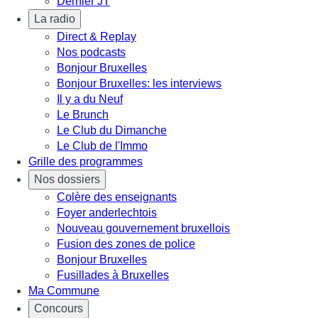
Dernier JT
La radio
Direct & Replay
Nos podcasts
Bonjour Bruxelles
Bonjour Bruxelles: les interviews
Il y a du Neuf
Le Brunch
Le Club du Dimanche
Le Club de l'Immo
Grille des programmes
Nos dossiers
Colère des enseignants
Foyer anderlechtois
Nouveau gouvernement bruxellois
Fusion des zones de police
Bonjour Bruxelles
Fusillades à Bruxelles
Ma Commune
Concours