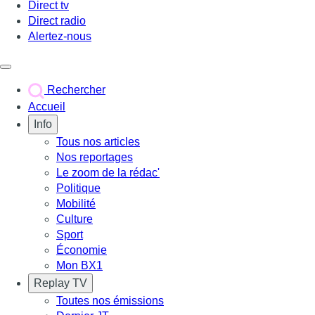
Direct tv
Direct radio
Alertez-nous
Déclencher le menu
Rechercher
Accueil
Info
Tous nos articles
Nos reportages
Le zoom de la rédac'
Politique
Mobilité
Culture
Sport
Économie
Mon BX1
Replay TV
Toutes nos émissions