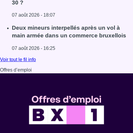
30 ?
07 août 2026 - 18:07
Lire l'article Les Bruxellois respectent mieux les zones 30
Deux mineurs interpellés après un vol à
main armée dans un commerce bruxellois
07 août 2026 - 16:25
Lire l'article Deux mineurs interpellés après un vol à ma
Voir tout le fil info
Offres d’emploi