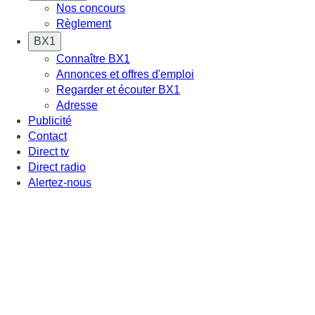
Nos concours
Règlement
BX1
Connaître BX1
Annonces et offres d'emploi
Regarder et écouter BX1
Adresse
Publicité
Contact
Direct tv
Direct radio
Alertez-nous