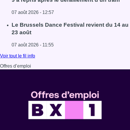
07 août 2026 - 12:57
Lire l'article Berchem-Sainte-Agathe: le trafic de la ligne 
Le Brussels Dance Festival revient du 14 au
23 août
07 août 2026 - 11:55
Lire l'article Le Brussels Dance Festival revient du 14 au 
Voir tout le fil info
Offres d’emploi