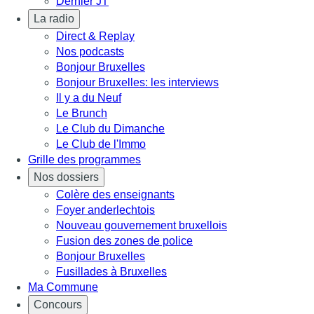
Dernier JT
La radio
Direct & Replay
Nos podcasts
Bonjour Bruxelles
Bonjour Bruxelles: les interviews
Il y a du Neuf
Le Brunch
Le Club du Dimanche
Le Club de l'Immo
Grille des programmes
Nos dossiers
Colère des enseignants
Foyer anderlechtois
Nouveau gouvernement bruxellois
Fusion des zones de police
Bonjour Bruxelles
Fusillades à Bruxelles
Ma Commune
Concours