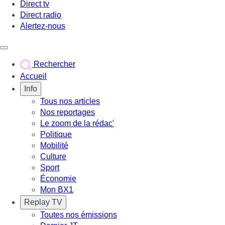
Direct tv
Direct radio
Alertez-nous
Déclencher le menu
Rechercher
Accueil
Info
Tous nos articles
Nos reportages
Le zoom de la rédac'
Politique
Mobilité
Culture
Sport
Économie
Mon BX1
Replay TV
Toutes nos émissions