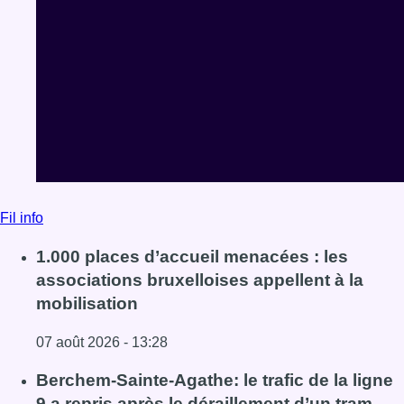
Fil info
1.000 places d’accueil menacées : les
associations bruxelloises appellent à la
mobilisation
07 août 2026 - 13:28
Lire l'article 1.000 places d’accueil menacées : les associ
Berchem-Sainte-Agathe: le trafic de la ligne
9 a repris après le déraillement d’un tram