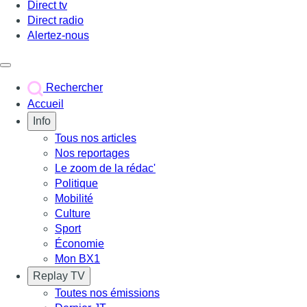
Direct tv
Direct radio
Alertez-nous
Déclencher le menu
Rechercher
Accueil
Info
Tous nos articles
Nos reportages
Le zoom de la rédac'
Politique
Mobilité
Culture
Sport
Économie
Mon BX1
Replay TV
Toutes nos émissions