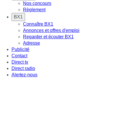
Nos concours
Règlement
BX1
Connaître BX1
Annonces et offres d'emploi
Regarder et écouter BX1
Adresse
Publicité
Contact
Direct tv
Direct radio
Alertez-nous