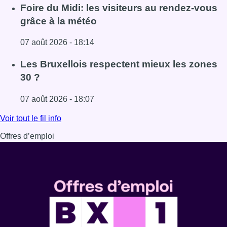
Lire l'article Pizza Nizar: un coup de pub inattendu grâce à
Foire du Midi: les visiteurs au rendez-vous
grâce à la météo
07 août 2026 - 18:14
Lire l'article Foire du Midi: les visiteurs au rendez-vous g
Les Bruxellois respectent mieux les zones
30 ?
07 août 2026 - 18:07
Lire l'article Les Bruxellois respectent mieux les zones 30
Voir tout le fil info
Offres d’emploi