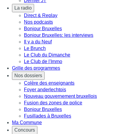
Dernier JT
La radio
Direct & Replay
Nos podcasts
Bonjour Bruxelles
Bonjour Bruxelles: les interviews
Il y a du Neuf
Le Brunch
Le Club du Dimanche
Le Club de l'Immo
Grille des programmes
Nos dossiers
Colère des enseignants
Foyer anderlechtois
Nouveau gouvernement bruxellois
Fusion des zones de police
Bonjour Bruxelles
Fusillades à Bruxelles
Ma Commune
Concours