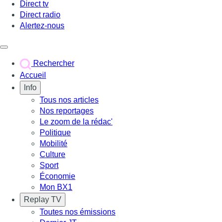
Direct tv
Direct radio
Alertez-nous
Déclencher le menu
Rechercher
Accueil
Info
Tous nos articles
Nos reportages
Le zoom de la rédac'
Politique
Mobilité
Culture
Sport
Économie
Mon BX1
Replay TV
Toutes nos émissions