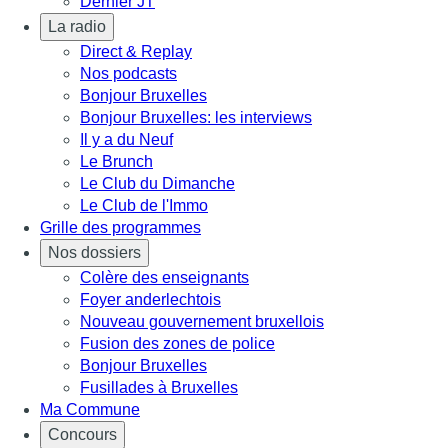
Dernier JT
La radio
Direct & Replay
Nos podcasts
Bonjour Bruxelles
Bonjour Bruxelles: les interviews
Il y a du Neuf
Le Brunch
Le Club du Dimanche
Le Club de l'Immo
Grille des programmes
Nos dossiers
Colère des enseignants
Foyer anderlechtois
Nouveau gouvernement bruxellois
Fusion des zones de police
Bonjour Bruxelles
Fusillades à Bruxelles
Ma Commune
Concours