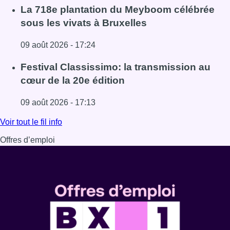
Lire l'article Au Meyboom, l’hommage aux Compagnons de
La 718e plantation du Meyboom célébrée
sous les vivats à Bruxelles
09 août 2026 - 17:24
Lire l'article La 718e plantation du Meyboom célébrée sous
Festival Classissimo: la transmission au
cœur de la 20e édition
09 août 2026 - 17:13
Lire l'article Festival Classissimo: la transmission au cœu
Voir tout le fil info
Offres d’emploi