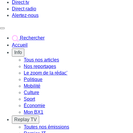
Direct tv
Direct radio
Alertez-nous
Déclencher le menu
Rechercher
Accueil
Info
Tous nos articles
Nos reportages
Le zoom de la rédac'
Politique
Mobilité
Culture
Sport
Économie
Mon BX1
Replay TV
Toutes nos émissions