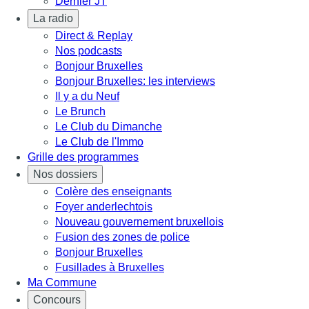
Dernier JT
La radio
Direct & Replay
Nos podcasts
Bonjour Bruxelles
Bonjour Bruxelles: les interviews
Il y a du Neuf
Le Brunch
Le Club du Dimanche
Le Club de l'Immo
Grille des programmes
Nos dossiers
Colère des enseignants
Foyer anderlechtois
Nouveau gouvernement bruxellois
Fusion des zones de police
Bonjour Bruxelles
Fusillades à Bruxelles
Ma Commune
Concours