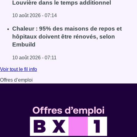
Louvière dans le temps additionnel
10 août 2026 - 07:14
Lire l'article Jupiler Pro League : Anderlecht surprend La
Chaleur : 95% des maisons de repos et
hôpitaux doivent être rénovés, selon
Embuild
10 août 2026 - 07:11
Lire l'article Chaleur : 95% des maisons de repos et hôpi
Voir tout le fil info
Offres d’emploi