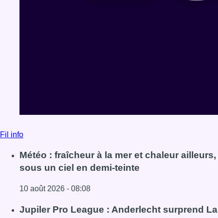
Fil info
Météo : fraîcheur à la mer et chaleur ailleurs,
sous un ciel en demi-teinte
10 août 2026 - 08:08
Lire l'article Météo : fraîcheur à la mer et chaleur ailleurs,
Jupiler Pro League : Anderlecht surprend La