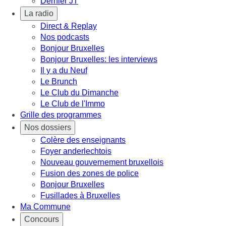
Dernier JT
La radio
Direct & Replay
Nos podcasts
Bonjour Bruxelles
Bonjour Bruxelles: les interviews
Il y a du Neuf
Le Brunch
Le Club du Dimanche
Le Club de l'Immo
Grille des programmes
Nos dossiers
Colère des enseignants
Foyer anderlechtois
Nouveau gouvernement bruxellois
Fusion des zones de police
Bonjour Bruxelles
Fusillades à Bruxelles
Ma Commune
Concours