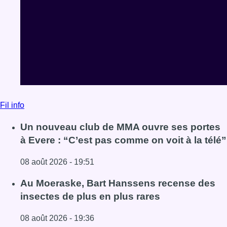
Fil info
Un nouveau club de MMA ouvre ses portes
à Evere : “C’est pas comme on voit à la télé”
08 août 2026 - 19:51
Lire l'article Un nouveau club de MMA ouvre ses portes à E
Au Moeraske, Bart Hanssens recense des
insectes de plus en plus rares
08 août 2026 - 19:36