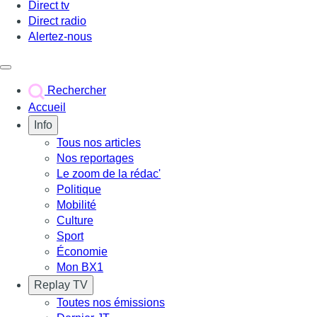
Direct tv
Direct radio
Alertez-nous
Déclencher le menu
Rechercher
Accueil
Info
Tous nos articles
Nos reportages
Le zoom de la rédac'
Politique
Mobilité
Culture
Sport
Économie
Mon BX1
Replay TV
Toutes nos émissions