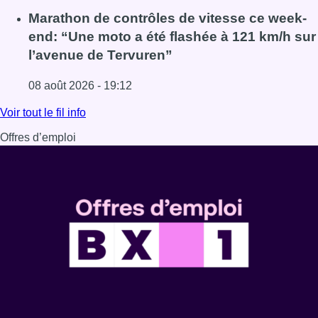
Lire l'article Au Moeraske, Bart Hanssens recense des ins
Marathon de contrôles de vitesse ce week-
end: “Une moto a été flashée à 121 km/h sur
l’avenue de Tervuren”
08 août 2026 - 19:12
Lire l'article Marathon de contrôles de vitesse ce week-e
Voir tout le fil info
Offres d’emploi