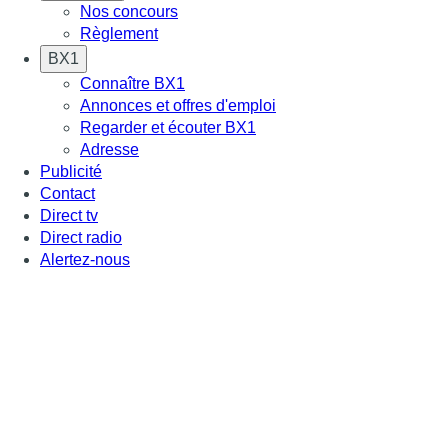
Nos concours
Règlement
BX1
Connaître BX1
Annonces et offres d'emploi
Regarder et écouter BX1
Adresse
Publicité
Contact
Direct tv
Direct radio
Alertez-nous