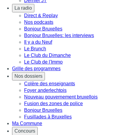
Dernier JT
La radio
Direct & Replay
Nos podcasts
Bonjour Bruxelles
Bonjour Bruxelles: les interviews
Il y a du Neuf
Le Brunch
Le Club du Dimanche
Le Club de l'Immo
Grille des programmes
Nos dossiers
Colère des enseignants
Foyer anderlechtois
Nouveau gouvernement bruxellois
Fusion des zones de police
Bonjour Bruxelles
Fusillades à Bruxelles
Ma Commune
Concours