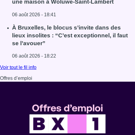
une maison à Woluwe-Saint-Lambert
06 août 2026 - 18:41
Lire l'article Une explosion provoque un incendie dans 
À Bruxelles, le blocus s’invite dans des
lieux insolites : “C’est exceptionnel, il faut
se l’avouer”
06 août 2026 - 18:22
Lire l'article À Bruxelles, le blocus s’invite dans des lieux i
Voir tout le fil info
Offres d’emploi