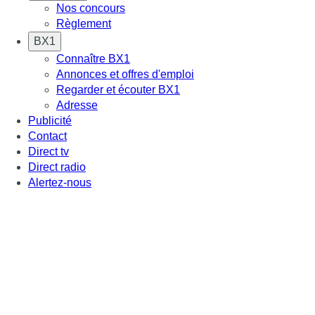
Nos concours
Règlement
BX1
Connaître BX1
Annonces et offres d'emploi
Regarder et écouter BX1
Adresse
Publicité
Contact
Direct tv
Direct radio
Alertez-nous