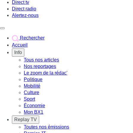
Direct tv
Direct radio
Alertez-nous
Déclencher le menu
Rechercher
Accueil
Info
Tous nos articles
Nos reportages
Le zoom de la rédac'
Politique
Mobilité
Culture
Sport
Économie
Mon BX1
Replay TV
Toutes nos émissions