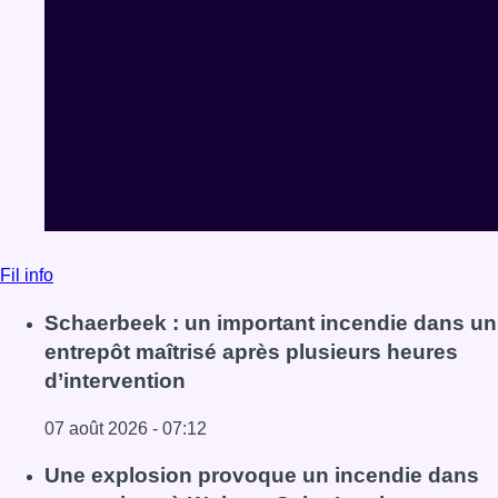
Fil info
Schaerbeek : un important incendie dans un
entrepôt maîtrisé après plusieurs heures
d’intervention
07 août 2026 - 07:12
Lire l'article Schaerbeek : un important incendie dans un 
Une explosion provoque un incendie dans