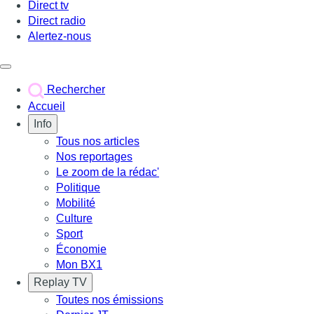
Direct tv
Direct radio
Alertez-nous
Déclencher le menu
Rechercher
Accueil
Info
Tous nos articles
Nos reportages
Le zoom de la rédac'
Politique
Mobilité
Culture
Sport
Économie
Mon BX1
Replay TV
Toutes nos émissions