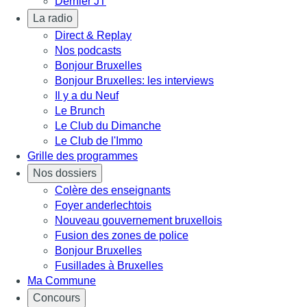
Dernier JT
La radio
Direct & Replay
Nos podcasts
Bonjour Bruxelles
Bonjour Bruxelles: les interviews
Il y a du Neuf
Le Brunch
Le Club du Dimanche
Le Club de l'Immo
Grille des programmes
Nos dossiers
Colère des enseignants
Foyer anderlechtois
Nouveau gouvernement bruxellois
Fusion des zones de police
Bonjour Bruxelles
Fusillades à Bruxelles
Ma Commune
Concours