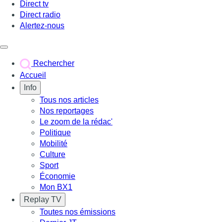
Direct tv
Direct radio
Alertez-nous
Déclencher le menu
Rechercher
Accueil
Info
Tous nos articles
Nos reportages
Le zoom de la rédac'
Politique
Mobilité
Culture
Sport
Économie
Mon BX1
Replay TV
Toutes nos émissions