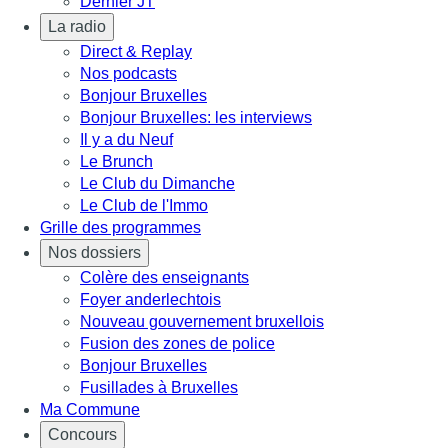
Dernier JT
La radio
Direct & Replay
Nos podcasts
Bonjour Bruxelles
Bonjour Bruxelles: les interviews
Il y a du Neuf
Le Brunch
Le Club du Dimanche
Le Club de l'Immo
Grille des programmes
Nos dossiers
Colère des enseignants
Foyer anderlechtois
Nouveau gouvernement bruxellois
Fusion des zones de police
Bonjour Bruxelles
Fusillades à Bruxelles
Ma Commune
Concours