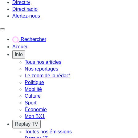
Direct tv
Direct radio
Alertez-nous
Déclencher le menu
Rechercher
Accueil
Info
Tous nos articles
Nos reportages
Le zoom de la rédac'
Politique
Mobilité
Culture
Sport
Économie
Mon BX1
Replay TV
Toutes nos émissions