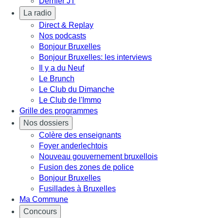
Dernier JT
La radio
Direct & Replay
Nos podcasts
Bonjour Bruxelles
Bonjour Bruxelles: les interviews
Il y a du Neuf
Le Brunch
Le Club du Dimanche
Le Club de l'Immo
Grille des programmes
Nos dossiers
Colère des enseignants
Foyer anderlechtois
Nouveau gouvernement bruxellois
Fusion des zones de police
Bonjour Bruxelles
Fusillades à Bruxelles
Ma Commune
Concours