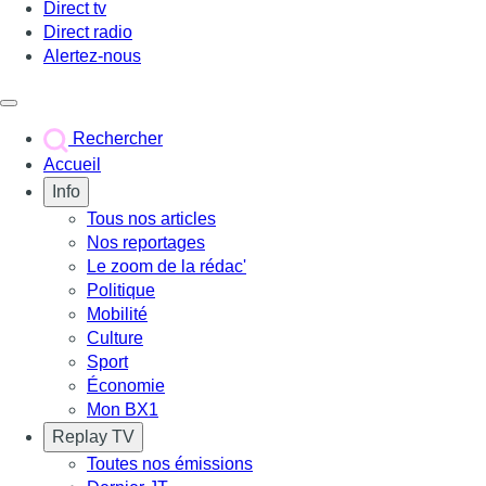
Direct tv
Direct radio
Alertez-nous
Déclencher le menu
Rechercher
Accueil
Info
Tous nos articles
Nos reportages
Le zoom de la rédac'
Politique
Mobilité
Culture
Sport
Économie
Mon BX1
Replay TV
Toutes nos émissions