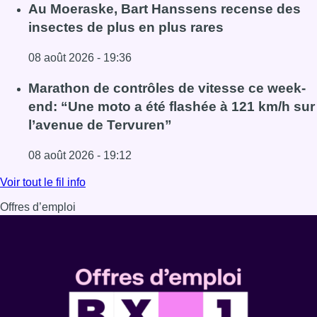
Lire l'article Un nouveau club de MMA ouvre ses portes à E
Au Moeraske, Bart Hanssens recense des
insectes de plus en plus rares
08 août 2026 - 19:36
Lire l'article Au Moeraske, Bart Hanssens recense des ins
Marathon de contrôles de vitesse ce week-
end: “Une moto a été flashée à 121 km/h sur
l’avenue de Tervuren”
08 août 2026 - 19:12
Lire l'article Marathon de contrôles de vitesse ce week-e
Voir tout le fil info
Offres d’emploi