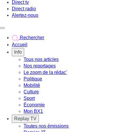
Direct tv
Direct radio
Alertez-nous
Déclencher le menu
Rechercher
Accueil
Info
Tous nos articles
Nos reportages
Le zoom de la rédac'
Politique
Mobilité
Culture
Sport
Économie
Mon BX1
Replay TV
Toutes nos émissions