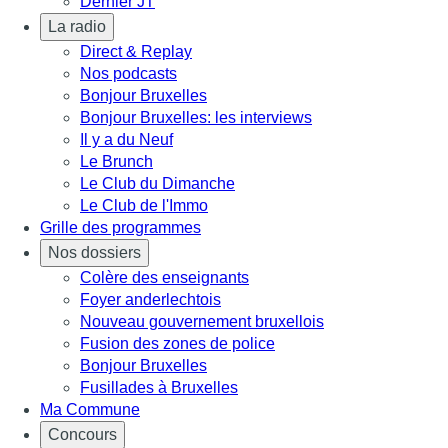
Dernier JT
La radio
Direct & Replay
Nos podcasts
Bonjour Bruxelles
Bonjour Bruxelles: les interviews
Il y a du Neuf
Le Brunch
Le Club du Dimanche
Le Club de l'Immo
Grille des programmes
Nos dossiers
Colère des enseignants
Foyer anderlechtois
Nouveau gouvernement bruxellois
Fusion des zones de police
Bonjour Bruxelles
Fusillades à Bruxelles
Ma Commune
Concours