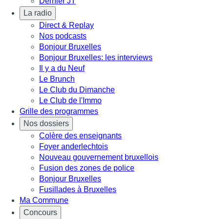
Dernier JT
La radio
Direct & Replay
Nos podcasts
Bonjour Bruxelles
Bonjour Bruxelles: les interviews
Il y a du Neuf
Le Brunch
Le Club du Dimanche
Le Club de l'Immo
Grille des programmes
Nos dossiers
Colère des enseignants
Foyer anderlechtois
Nouveau gouvernement bruxellois
Fusion des zones de police
Bonjour Bruxelles
Fusillades à Bruxelles
Ma Commune
Concours