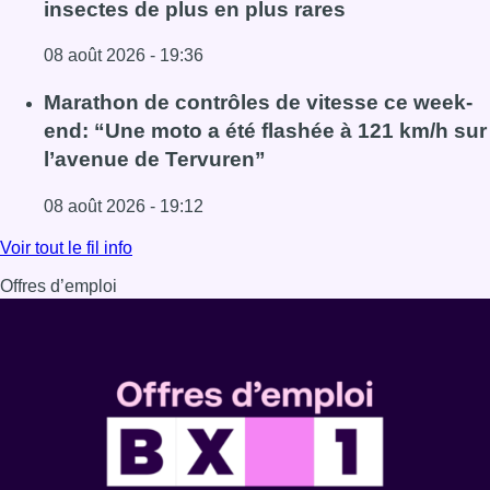
insectes de plus en plus rares
08 août 2026 - 19:36
Lire l'article Au Moeraske, Bart Hanssens recense des ins
Marathon de contrôles de vitesse ce week-
end: “Une moto a été flashée à 121 km/h sur
l’avenue de Tervuren”
08 août 2026 - 19:12
Lire l'article Marathon de contrôles de vitesse ce week-e
Voir tout le fil info
Offres d’emploi