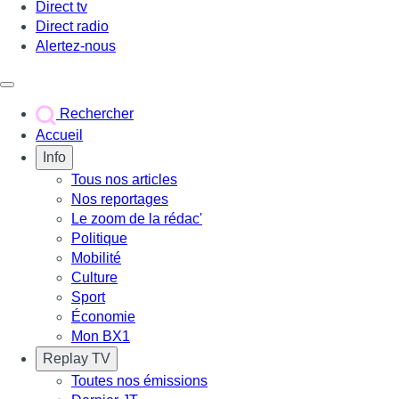
Direct tv
Direct radio
Alertez-nous
Déclencher le menu
Rechercher
Accueil
Info
Tous nos articles
Nos reportages
Le zoom de la rédac'
Politique
Mobilité
Culture
Sport
Économie
Mon BX1
Replay TV
Toutes nos émissions