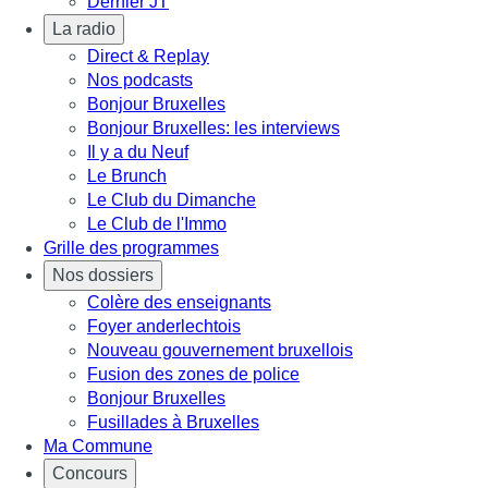
Dernier JT
La radio
Direct & Replay
Nos podcasts
Bonjour Bruxelles
Bonjour Bruxelles: les interviews
Il y a du Neuf
Le Brunch
Le Club du Dimanche
Le Club de l'Immo
Grille des programmes
Nos dossiers
Colère des enseignants
Foyer anderlechtois
Nouveau gouvernement bruxellois
Fusion des zones de police
Bonjour Bruxelles
Fusillades à Bruxelles
Ma Commune
Concours