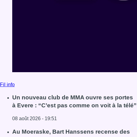
Fil info
Un nouveau club de MMA ouvre ses portes
à Evere : “C’est pas comme on voit à la télé”
08 août 2026 - 19:51
Lire l'article Un nouveau club de MMA ouvre ses portes à E
Au Moeraske, Bart Hanssens recense des