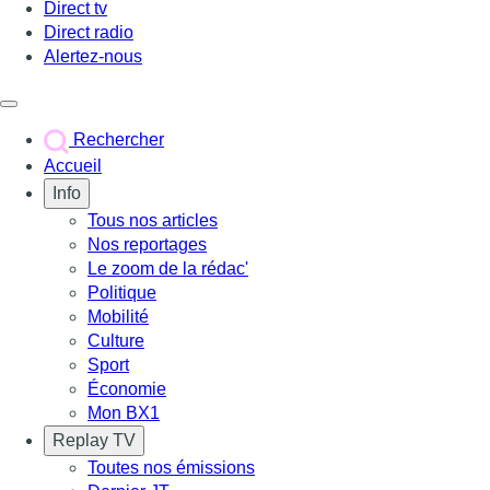
Direct tv
Direct radio
Alertez-nous
Déclencher le menu
Rechercher
Accueil
Info
Tous nos articles
Nos reportages
Le zoom de la rédac'
Politique
Mobilité
Culture
Sport
Économie
Mon BX1
Replay TV
Toutes nos émissions