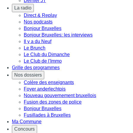
Dernier JT
La radio
Direct & Replay
Nos podcasts
Bonjour Bruxelles
Bonjour Bruxelles: les interviews
Il y a du Neuf
Le Brunch
Le Club du Dimanche
Le Club de l'Immo
Grille des programmes
Nos dossiers
Colère des enseignants
Foyer anderlechtois
Nouveau gouvernement bruxellois
Fusion des zones de police
Bonjour Bruxelles
Fusillades à Bruxelles
Ma Commune
Concours