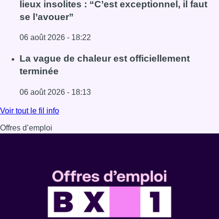
lieux insolites : “C’est exceptionnel, il faut
se l’avouer”
06 août 2026 - 18:22
Lire l'article À Bruxelles, le blocus s’invite dans des lieux i
La vague de chaleur est officiellement
terminée
06 août 2026 - 18:13
Lire l'article La vague de chaleur est officiellement termin
Voir tout le fil info
Offres d’emploi