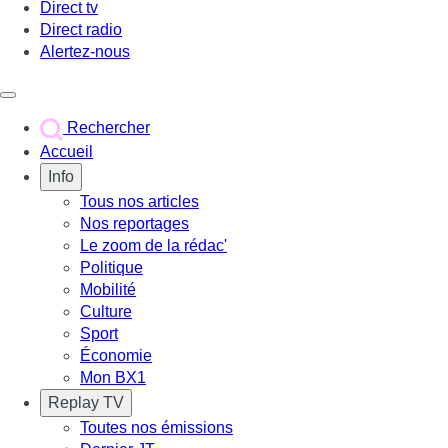
Direct tv
Direct radio
Alertez-nous
Déclencher le menu
Rechercher
Accueil
Info
Tous nos articles
Nos reportages
Le zoom de la rédac'
Politique
Mobilité
Culture
Sport
Économie
Mon BX1
Replay TV
Toutes nos émissions