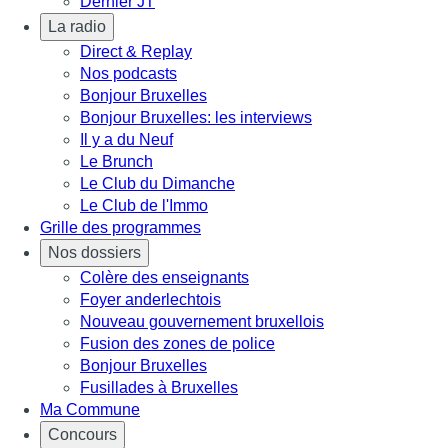
Dernier JT
La radio
Direct & Replay
Nos podcasts
Bonjour Bruxelles
Bonjour Bruxelles: les interviews
Il y a du Neuf
Le Brunch
Le Club du Dimanche
Le Club de l'Immo
Grille des programmes
Nos dossiers
Colère des enseignants
Foyer anderlechtois
Nouveau gouvernement bruxellois
Fusion des zones de police
Bonjour Bruxelles
Fusillades à Bruxelles
Ma Commune
Concours