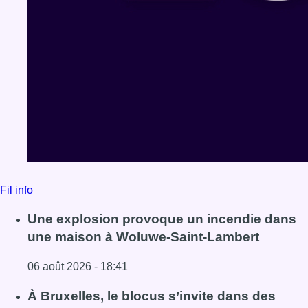
Fil info
Une explosion provoque un incendie dans
une maison à Woluwe-Saint-Lambert
06 août 2026 - 18:41
Lire l'article Une explosion provoque un incendie dans 
À Bruxelles, le blocus s’invite dans des