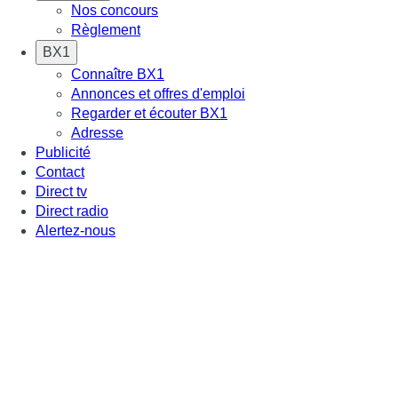
Nos concours
Règlement
BX1
Connaître BX1
Annonces et offres d'emploi
Regarder et écouter BX1
Adresse
Publicité
Contact
Direct tv
Direct radio
Alertez-nous