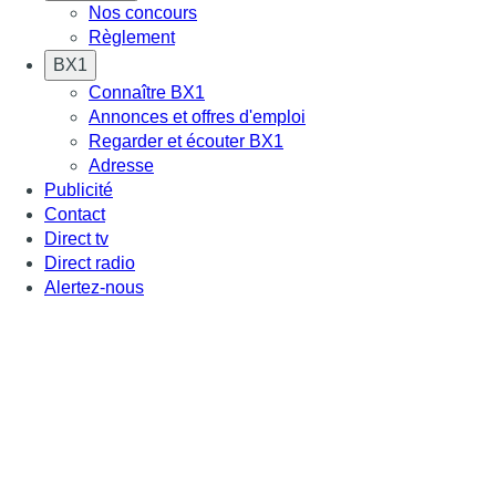
Nos concours
Règlement
BX1
Connaître BX1
Annonces et offres d'emploi
Regarder et écouter BX1
Adresse
Publicité
Contact
Direct tv
Direct radio
Alertez-nous