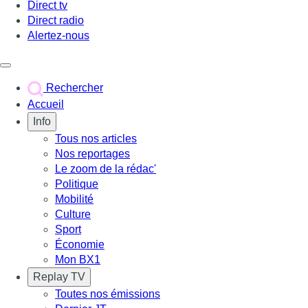
Direct tv
Direct radio
Alertez-nous
Déclencher le menu
Rechercher
Accueil
Info
Tous nos articles
Nos reportages
Le zoom de la rédac'
Politique
Mobilité
Culture
Sport
Économie
Mon BX1
Replay TV
Toutes nos émissions