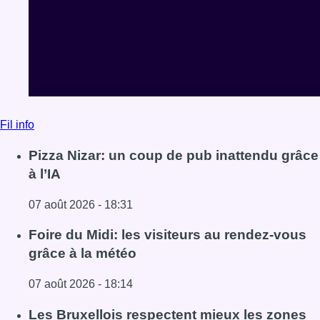
Fil info
Pizza Nizar: un coup de pub inattendu grâce
à l’IA
07 août 2026 - 18:31
Lire l'article Pizza Nizar: un coup de pub inattendu grâce à
Foire du Midi: les visiteurs au rendez-vous
grâce à la météo
07 août 2026 - 18:14
Lire l'article Foire du Midi: les visiteurs au rendez-vous g
Les Bruxellois respectent mieux les zones