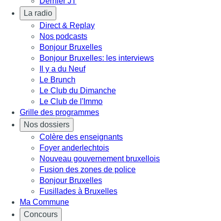
Dernier JT
La radio
Direct & Replay
Nos podcasts
Bonjour Bruxelles
Bonjour Bruxelles: les interviews
Il y a du Neuf
Le Brunch
Le Club du Dimanche
Le Club de l'Immo
Grille des programmes
Nos dossiers
Colère des enseignants
Foyer anderlechtois
Nouveau gouvernement bruxellois
Fusion des zones de police
Bonjour Bruxelles
Fusillades à Bruxelles
Ma Commune
Concours