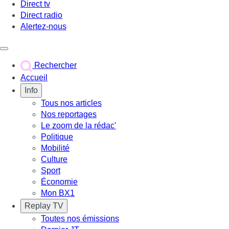
Direct tv
Direct radio
Alertez-nous
Déclencher le menu
Rechercher
Accueil
Info
Tous nos articles
Nos reportages
Le zoom de la rédac'
Politique
Mobilité
Culture
Sport
Économie
Mon BX1
Replay TV
Toutes nos émissions