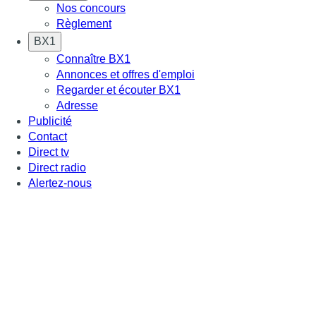
Nos concours
Règlement
BX1
Connaître BX1
Annonces et offres d'emploi
Regarder et écouter BX1
Adresse
Publicité
Contact
Direct tv
Direct radio
Alertez-nous