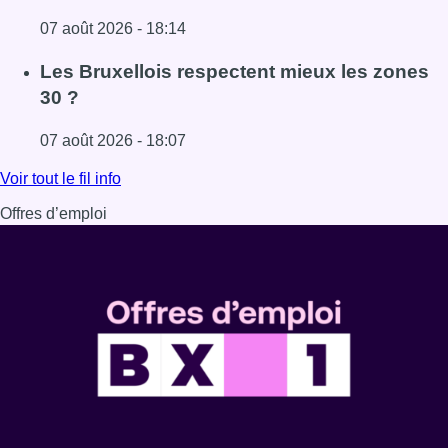
07 août 2026 - 18:14
Lire l'article Foire du Midi: les visiteurs au rendez-vous g
Les Bruxellois respectent mieux les zones
30 ?
07 août 2026 - 18:07
Lire l'article Les Bruxellois respectent mieux les zones 30
Voir tout le fil info
Offres d’emploi