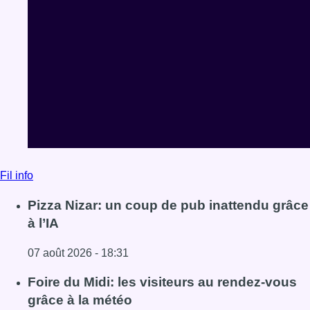
Fil info
Pizza Nizar: un coup de pub inattendu grâce
à l’IA
07 août 2026 - 18:31
Lire l'article Pizza Nizar: un coup de pub inattendu grâce à
Foire du Midi: les visiteurs au rendez-vous
grâce à la météo