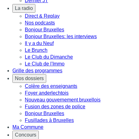
Dernier JT
La radio
Direct & Replay
Nos podcasts
Bonjour Bruxelles
Bonjour Bruxelles: les interviews
Il y a du Neuf
Le Brunch
Le Club du Dimanche
Le Club de l'Immo
Grille des programmes
Nos dossiers
Colère des enseignants
Foyer anderlechtois
Nouveau gouvernement bruxellois
Fusion des zones de police
Bonjour Bruxelles
Fusillades à Bruxelles
Ma Commune
Concours