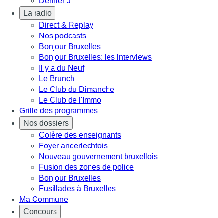
Dernier JT
La radio
Direct & Replay
Nos podcasts
Bonjour Bruxelles
Bonjour Bruxelles: les interviews
Il y a du Neuf
Le Brunch
Le Club du Dimanche
Le Club de l'Immo
Grille des programmes
Nos dossiers
Colère des enseignants
Foyer anderlechtois
Nouveau gouvernement bruxellois
Fusion des zones de police
Bonjour Bruxelles
Fusillades à Bruxelles
Ma Commune
Concours