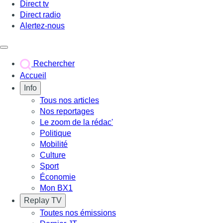
Direct tv
Direct radio
Alertez-nous
Déclencher le menu
Rechercher
Accueil
Info
Tous nos articles
Nos reportages
Le zoom de la rédac'
Politique
Mobilité
Culture
Sport
Économie
Mon BX1
Replay TV
Toutes nos émissions