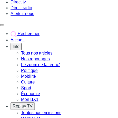
Direct tv
Direct radio
Alertez-nous
Déclencher le menu
Rechercher
Accueil
Info
Tous nos articles
Nos reportages
Le zoom de la rédac'
Politique
Mobilité
Culture
Sport
Économie
Mon BX1
Replay TV
Toutes nos émissions