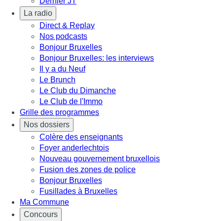
Dernier JT
La radio
Direct & Replay
Nos podcasts
Bonjour Bruxelles
Bonjour Bruxelles: les interviews
Il y a du Neuf
Le Brunch
Le Club du Dimanche
Le Club de l'Immo
Grille des programmes
Nos dossiers
Colère des enseignants
Foyer anderlechtois
Nouveau gouvernement bruxellois
Fusion des zones de police
Bonjour Bruxelles
Fusillades à Bruxelles
Ma Commune
Concours