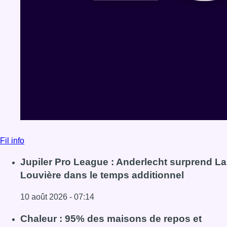
Fil info
Jupiler Pro League : Anderlecht surprend La
Louvière dans le temps additionnel
10 août 2026 - 07:14
Lire l'article Jupiler Pro League : Anderlecht surprend La
Chaleur : 95% des maisons de repos et