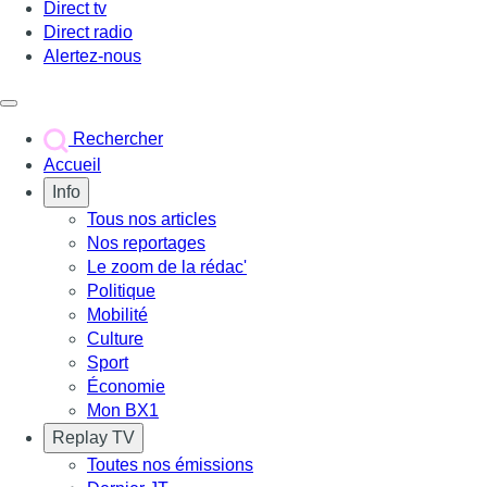
Direct tv
Direct radio
Alertez-nous
Déclencher le menu
Rechercher
Accueil
Info
Tous nos articles
Nos reportages
Le zoom de la rédac'
Politique
Mobilité
Culture
Sport
Économie
Mon BX1
Replay TV
Toutes nos émissions