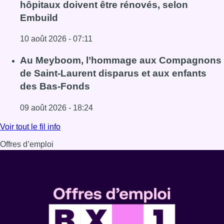
hôpitaux doivent être rénovés, selon
Embuild
10 août 2026 - 07:11
Lire l'article Chaleur : 95% des maisons de repos et hôpi
Au Meyboom, l’hommage aux Compagnons
de Saint-Laurent disparus et aux enfants
des Bas-Fonds
09 août 2026 - 18:24
Lire l'article Au Meyboom, l’hommage aux Compagnons de
Voir tout le fil info
Offres d’emploi