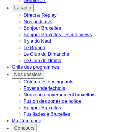
Dernier JT
La radio
Direct & Replay
Nos podcasts
Bonjour Bruxelles
Bonjour Bruxelles: les interviews
Il y a du Neuf
Le Brunch
Le Club du Dimanche
Le Club de l'Immo
Grille des programmes
Nos dossiers
Colère des enseignants
Foyer anderlechtois
Nouveau gouvernement bruxellois
Fusion des zones de police
Bonjour Bruxelles
Fusillades à Bruxelles
Ma Commune
Concours