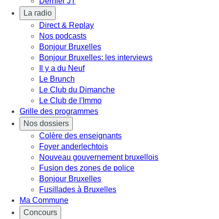
Dernier JT
La radio
Direct & Replay
Nos podcasts
Bonjour Bruxelles
Bonjour Bruxelles: les interviews
Il y a du Neuf
Le Brunch
Le Club du Dimanche
Le Club de l'Immo
Grille des programmes
Nos dossiers
Colère des enseignants
Foyer anderlechtois
Nouveau gouvernement bruxellois
Fusion des zones de police
Bonjour Bruxelles
Fusillades à Bruxelles
Ma Commune
Concours