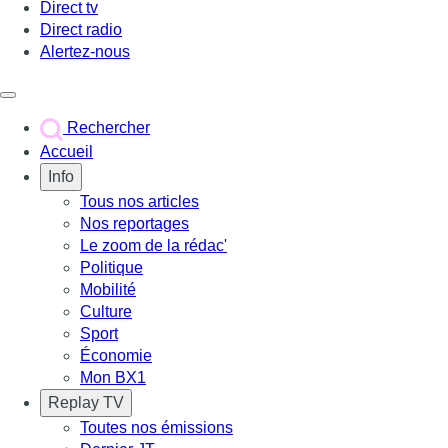
Direct tv
Direct radio
Alertez-nous
Déclencher le menu
Rechercher
Accueil
Info
Tous nos articles
Nos reportages
Le zoom de la rédac'
Politique
Mobilité
Culture
Sport
Économie
Mon BX1
Replay TV
Toutes nos émissions