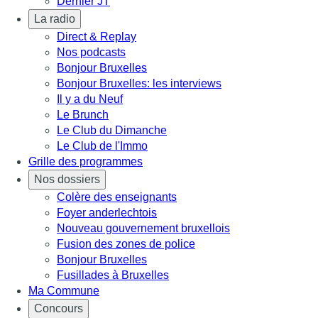
Dernier JT
La radio
Direct & Replay
Nos podcasts
Bonjour Bruxelles
Bonjour Bruxelles: les interviews
Il y a du Neuf
Le Brunch
Le Club du Dimanche
Le Club de l'Immo
Grille des programmes
Nos dossiers
Colère des enseignants
Foyer anderlechtois
Nouveau gouvernement bruxellois
Fusion des zones de police
Bonjour Bruxelles
Fusillades à Bruxelles
Ma Commune
Concours