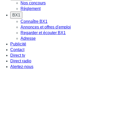
Nos concours
Règlement
BX1
Connaître BX1
Annonces et offres d'emploi
Regarder et écouter BX1
Adresse
Publicité
Contact
Direct tv
Direct radio
Alertez-nous