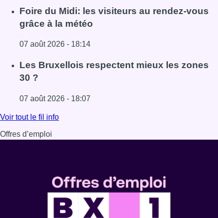
Lire l'article Pizza Nizar: un coup de pub inattendu grâce à
Foire du Midi: les visiteurs au rendez-vous
grâce à la météo
07 août 2026 - 18:14
Lire l'article Foire du Midi: les visiteurs au rendez-vous g
Les Bruxellois respectent mieux les zones
30 ?
07 août 2026 - 18:07
Lire l'article Les Bruxellois respectent mieux les zones 30
Voir tout le fil info
Offres d’emploi