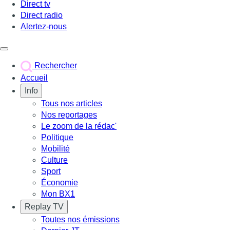
Direct tv
Direct radio
Alertez-nous
Déclencher le menu
Rechercher
Accueil
Info
Tous nos articles
Nos reportages
Le zoom de la rédac'
Politique
Mobilité
Culture
Sport
Économie
Mon BX1
Replay TV
Toutes nos émissions