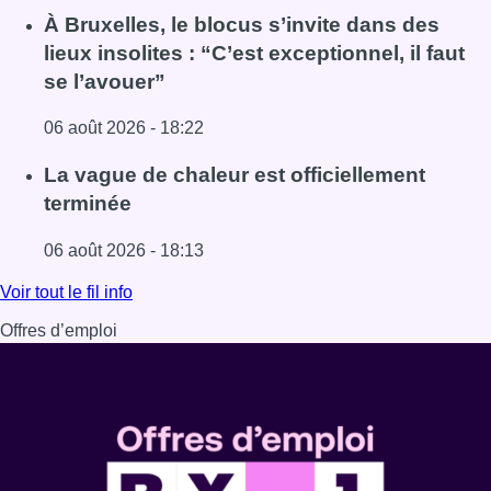
Lire l'article Une explosion provoque un incendie dans 
À Bruxelles, le blocus s’invite dans des
lieux insolites : “C’est exceptionnel, il faut
se l’avouer”
06 août 2026 - 18:22
Lire l'article À Bruxelles, le blocus s’invite dans des lieux i
La vague de chaleur est officiellement
terminée
06 août 2026 - 18:13
Lire l'article La vague de chaleur est officiellement termin
Voir tout le fil info
Offres d’emploi