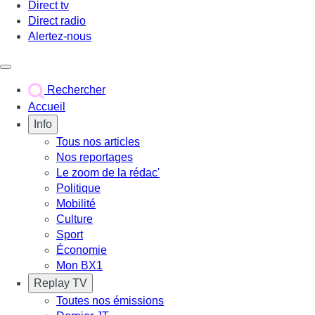
Direct tv
Direct radio
Alertez-nous
Déclencher le menu
Rechercher
Accueil
Info
Tous nos articles
Nos reportages
Le zoom de la rédac'
Politique
Mobilité
Culture
Sport
Économie
Mon BX1
Replay TV
Toutes nos émissions