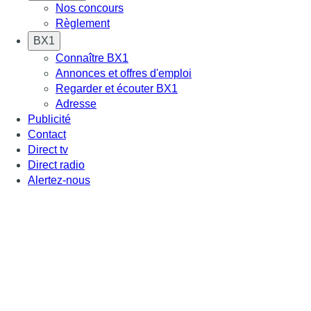
Nos concours
Règlement
BX1
Connaître BX1
Annonces et offres d'emploi
Regarder et écouter BX1
Adresse
Publicité
Contact
Direct tv
Direct radio
Alertez-nous