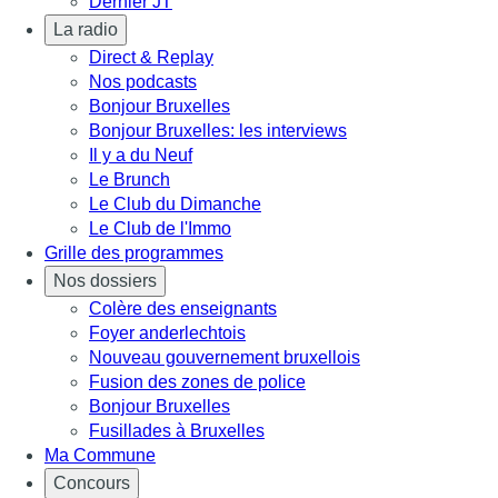
Dernier JT
La radio
Direct & Replay
Nos podcasts
Bonjour Bruxelles
Bonjour Bruxelles: les interviews
Il y a du Neuf
Le Brunch
Le Club du Dimanche
Le Club de l'Immo
Grille des programmes
Nos dossiers
Colère des enseignants
Foyer anderlechtois
Nouveau gouvernement bruxellois
Fusion des zones de police
Bonjour Bruxelles
Fusillades à Bruxelles
Ma Commune
Concours