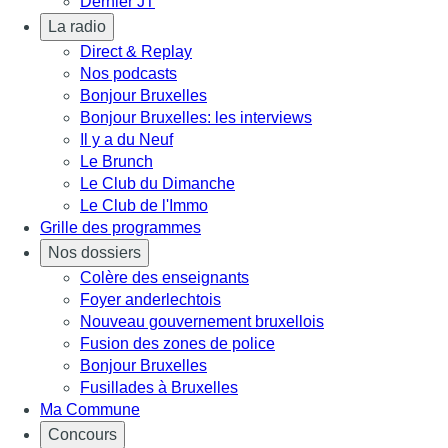
Dernier JT
La radio
Direct & Replay
Nos podcasts
Bonjour Bruxelles
Bonjour Bruxelles: les interviews
Il y a du Neuf
Le Brunch
Le Club du Dimanche
Le Club de l'Immo
Grille des programmes
Nos dossiers
Colère des enseignants
Foyer anderlechtois
Nouveau gouvernement bruxellois
Fusion des zones de police
Bonjour Bruxelles
Fusillades à Bruxelles
Ma Commune
Concours