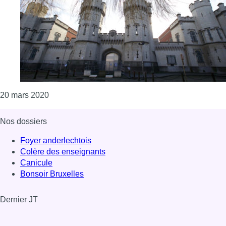
Consulter l'article "Masques : les prisons ont be
20 mars 2020
Nos dossiers
Foyer anderlechtois
Colère des enseignants
Canicule
Bonsoir Bruxelles
Dernier JT
Voir le dernier JT