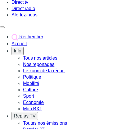
Direct tv
Direct radio
Alertez-nous
Déclencher le menu
Rechercher
Accueil
Info
Tous nos articles
Nos reportages
Le zoom de la rédac'
Politique
Mobilité
Culture
Sport
Économie
Mon BX1
Replay TV
Toutes nos émissions