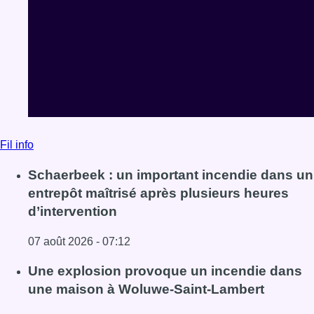
Fil info
Schaerbeek : un important incendie dans un
entrepôt maîtrisé après plusieurs heures
d’intervention
07 août 2026 - 07:12
Lire l'article Schaerbeek : un important incendie dans un 
Une explosion provoque un incendie dans
une maison à Woluwe-Saint-Lambert