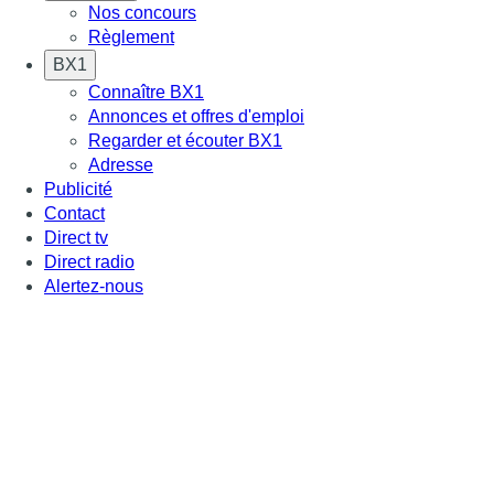
Nos concours
Règlement
BX1
Connaître BX1
Annonces et offres d'emploi
Regarder et écouter BX1
Adresse
Publicité
Contact
Direct tv
Direct radio
Alertez-nous