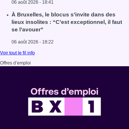
06 août 2026 - 18:41
Lire l'article Une explosion provoque un incendie dans 
À Bruxelles, le blocus s’invite dans des
lieux insolites : “C’est exceptionnel, il faut
se l’avouer”
06 août 2026 - 18:22
Lire l'article À Bruxelles, le blocus s’invite dans des lieux i
Voir tout le fil info
Offres d’emploi