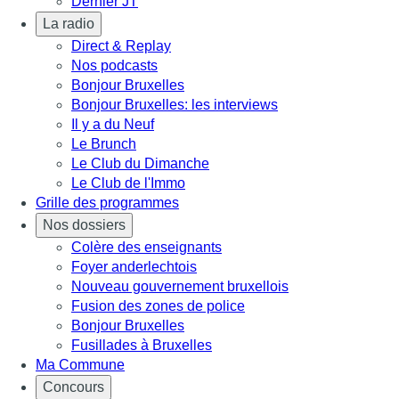
Dernier JT
La radio
Direct & Replay
Nos podcasts
Bonjour Bruxelles
Bonjour Bruxelles: les interviews
Il y a du Neuf
Le Brunch
Le Club du Dimanche
Le Club de l'Immo
Grille des programmes
Nos dossiers
Colère des enseignants
Foyer anderlechtois
Nouveau gouvernement bruxellois
Fusion des zones de police
Bonjour Bruxelles
Fusillades à Bruxelles
Ma Commune
Concours