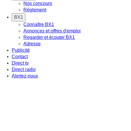
Nos concours
Règlement
BX1
Connaître BX1
Annonces et offres d'emploi
Regarder et écouter BX1
Adresse
Publicité
Contact
Direct tv
Direct radio
Alertez-nous