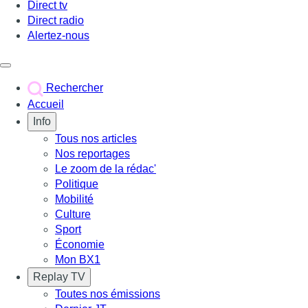
Direct tv
Direct radio
Alertez-nous
Déclencher le menu
Rechercher
Accueil
Info
Tous nos articles
Nos reportages
Le zoom de la rédac'
Politique
Mobilité
Culture
Sport
Économie
Mon BX1
Replay TV
Toutes nos émissions