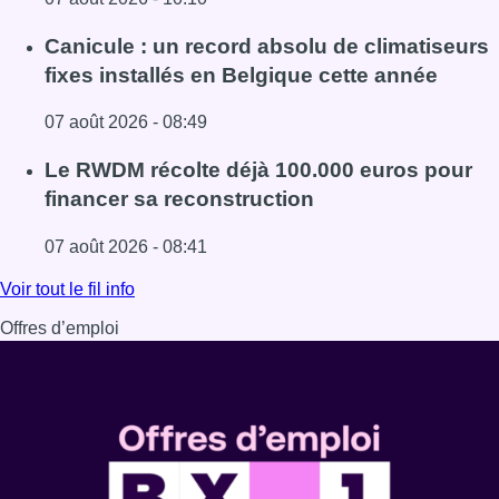
Lire l'article Survol de Bruxelles: Berchem-Sainte-Agathe
Canicule : un record absolu de climatiseurs
fixes installés en Belgique cette année
07 août 2026 - 08:49
Lire l'article Canicule : un record absolu de climatiseurs f
Le RWDM récolte déjà 100.000 euros pour
financer sa reconstruction
07 août 2026 - 08:41
Lire l'article Le RWDM récolte déjà 100.000 euros pour fi
Voir tout le fil info
Offres d’emploi