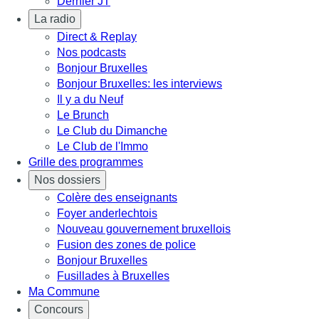
Dernier JT
La radio
Direct & Replay
Nos podcasts
Bonjour Bruxelles
Bonjour Bruxelles: les interviews
Il y a du Neuf
Le Brunch
Le Club du Dimanche
Le Club de l'Immo
Grille des programmes
Nos dossiers
Colère des enseignants
Foyer anderlechtois
Nouveau gouvernement bruxellois
Fusion des zones de police
Bonjour Bruxelles
Fusillades à Bruxelles
Ma Commune
Concours