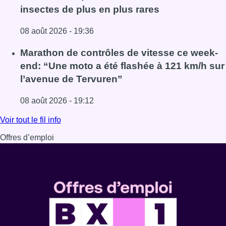
insectes de plus en plus rares
08 août 2026 - 19:36
Lire l'article Au Moeraske, Bart Hanssens recense des ins
Marathon de contrôles de vitesse ce week-
end: “Une moto a été flashée à 121 km/h sur
l’avenue de Tervuren”
08 août 2026 - 19:12
Lire l'article Marathon de contrôles de vitesse ce week-e
Voir tout le fil info
Offres d’emploi