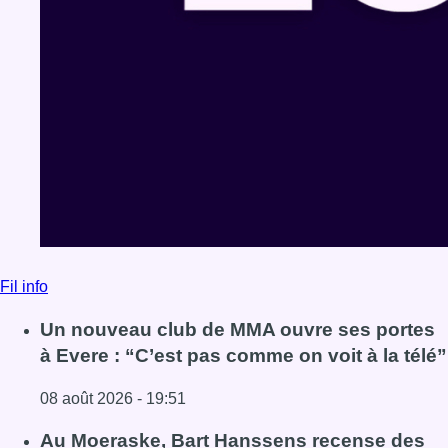
Fil info
Un nouveau club de MMA ouvre ses portes
à Evere : “C’est pas comme on voit à la télé”
08 août 2026 - 19:51
Lire l'article Un nouveau club de MMA ouvre ses portes à E
Au Moeraske, Bart Hanssens recense des