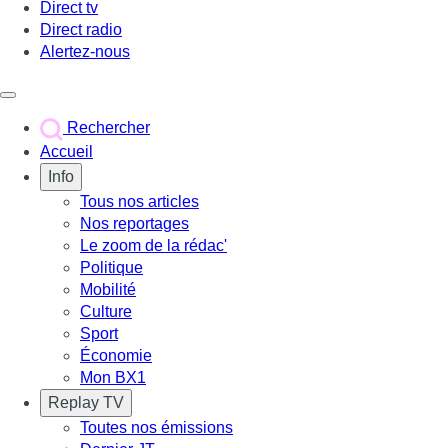
Direct tv
Direct radio
Alertez-nous
Déclencher le menu
Rechercher
Accueil
Info
Tous nos articles
Nos reportages
Le zoom de la rédac'
Politique
Mobilité
Culture
Sport
Économie
Mon BX1
Replay TV
Toutes nos émissions