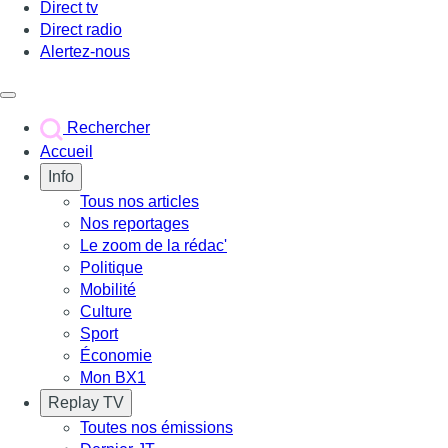
Direct tv
Direct radio
Alertez-nous
Déclencher le menu
Rechercher
Accueil
Info
Tous nos articles
Nos reportages
Le zoom de la rédac'
Politique
Mobilité
Culture
Sport
Économie
Mon BX1
Replay TV
Toutes nos émissions