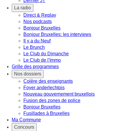
Dernier JT
La radio
Direct & Replay
Nos podcasts
Bonjour Bruxelles
Bonjour Bruxelles: les interviews
Il y a du Neuf
Le Brunch
Le Club du Dimanche
Le Club de l'Immo
Grille des programmes
Nos dossiers
Colère des enseignants
Foyer anderlechtois
Nouveau gouvernement bruxellois
Fusion des zones de police
Bonjour Bruxelles
Fusillades à Bruxelles
Ma Commune
Concours