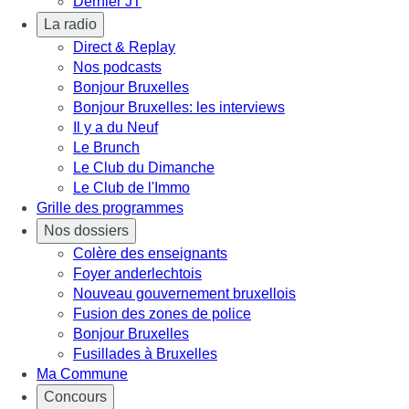
Dernier JT
La radio
Direct & Replay
Nos podcasts
Bonjour Bruxelles
Bonjour Bruxelles: les interviews
Il y a du Neuf
Le Brunch
Le Club du Dimanche
Le Club de l'Immo
Grille des programmes
Nos dossiers
Colère des enseignants
Foyer anderlechtois
Nouveau gouvernement bruxellois
Fusion des zones de police
Bonjour Bruxelles
Fusillades à Bruxelles
Ma Commune
Concours