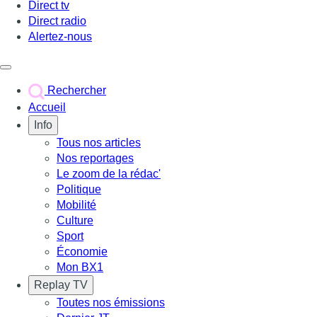
Direct tv
Direct radio
Alertez-nous
Déclencher le menu
Rechercher
Accueil
Info
Tous nos articles
Nos reportages
Le zoom de la rédac'
Politique
Mobilité
Culture
Sport
Économie
Mon BX1
Replay TV
Toutes nos émissions