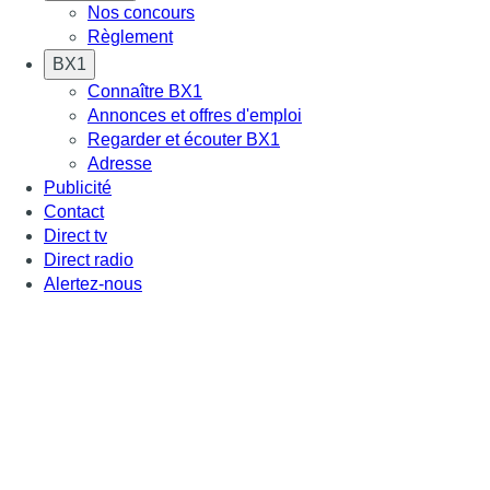
Nos concours
Règlement
BX1
Connaître BX1
Annonces et offres d'emploi
Regarder et écouter BX1
Adresse
Publicité
Contact
Direct tv
Direct radio
Alertez-nous