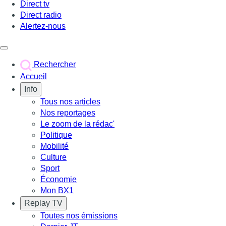
Direct tv
Direct radio
Alertez-nous
Déclencher le menu
Rechercher
Accueil
Info
Tous nos articles
Nos reportages
Le zoom de la rédac'
Politique
Mobilité
Culture
Sport
Économie
Mon BX1
Replay TV
Toutes nos émissions