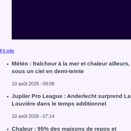
Fil info
Météo : fraîcheur à la mer et chaleur ailleurs,
sous un ciel en demi-teinte
10 août 2026 - 08:08
Lire l'article Météo : fraîcheur à la mer et chaleur ailleurs,
Jupiler Pro League : Anderlecht surprend La
Louvière dans le temps additionnel
10 août 2026 - 07:14
Lire l'article Jupiler Pro League : Anderlecht surprend La
Chaleur : 95% des maisons de repos et