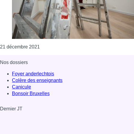
Consulter l'article "Les délais d’obtention d
21 décembre 2021
Nos dossiers
Foyer anderlechtois
Colère des enseignants
Canicule
Bonsoir Bruxelles
Dernier JT
Voir le dernier JT