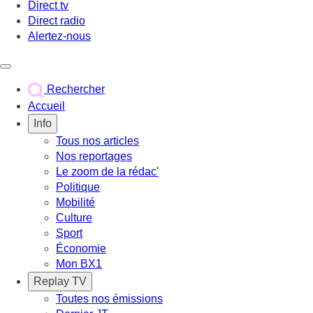
Direct tv
Direct radio
Alertez-nous
Déclencher le menu
Rechercher
Accueil
Info
Tous nos articles
Nos reportages
Le zoom de la rédac'
Politique
Mobilité
Culture
Sport
Économie
Mon BX1
Replay TV
Toutes nos émissions