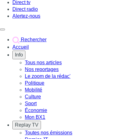
Direct tv
Direct radio
Alertez-nous
Déclencher le menu
Rechercher
Accueil
Info
Tous nos articles
Nos reportages
Le zoom de la rédac'
Politique
Mobilité
Culture
Sport
Économie
Mon BX1
Replay TV
Toutes nos émissions