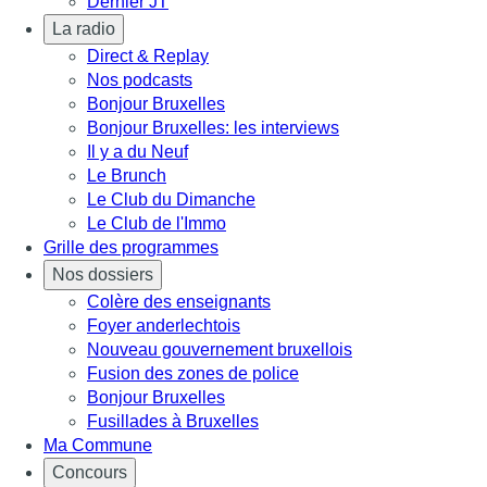
Dernier JT
La radio
Direct & Replay
Nos podcasts
Bonjour Bruxelles
Bonjour Bruxelles: les interviews
Il y a du Neuf
Le Brunch
Le Club du Dimanche
Le Club de l'Immo
Grille des programmes
Nos dossiers
Colère des enseignants
Foyer anderlechtois
Nouveau gouvernement bruxellois
Fusion des zones de police
Bonjour Bruxelles
Fusillades à Bruxelles
Ma Commune
Concours