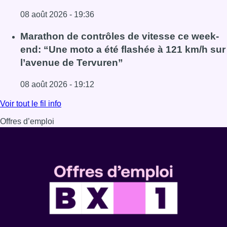
08 août 2026 - 19:36
Lire l'article Au Moeraske, Bart Hanssens recense des ins
Marathon de contrôles de vitesse ce week-
end: “Une moto a été flashée à 121 km/h sur
l’avenue de Tervuren”
08 août 2026 - 19:12
Lire l'article Marathon de contrôles de vitesse ce week-e
Voir tout le fil info
Offres d’emploi