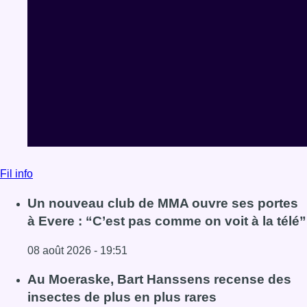
Fil info
Un nouveau club de MMA ouvre ses portes
à Evere : “C’est pas comme on voit à la télé”
08 août 2026 - 19:51
Lire l'article Un nouveau club de MMA ouvre ses portes à E
Au Moeraske, Bart Hanssens recense des
insectes de plus en plus rares