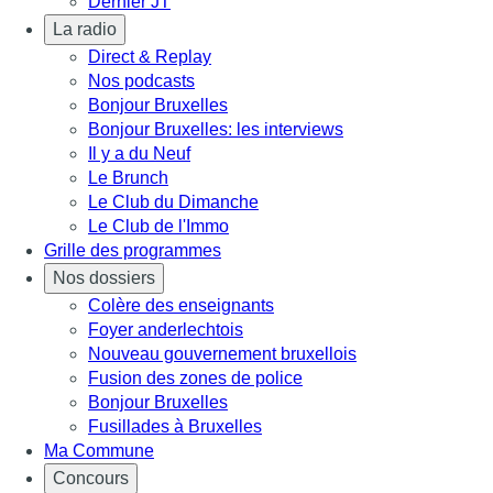
Dernier JT
La radio
Direct & Replay
Nos podcasts
Bonjour Bruxelles
Bonjour Bruxelles: les interviews
Il y a du Neuf
Le Brunch
Le Club du Dimanche
Le Club de l'Immo
Grille des programmes
Nos dossiers
Colère des enseignants
Foyer anderlechtois
Nouveau gouvernement bruxellois
Fusion des zones de police
Bonjour Bruxelles
Fusillades à Bruxelles
Ma Commune
Concours