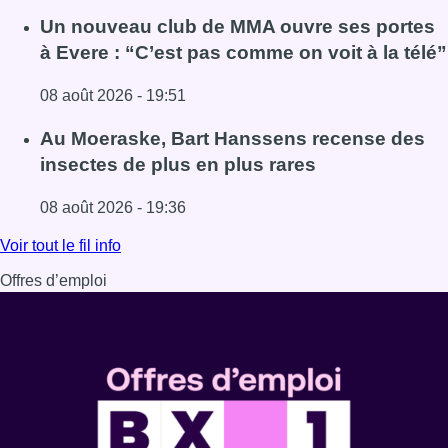
Lire l'article Deux personnes hospitalisées après un inc
Un nouveau club de MMA ouvre ses portes
à Evere : “C’est pas comme on voit à la télé”
08 août 2026 - 19:51
Lire l'article Un nouveau club de MMA ouvre ses portes à E
Au Moeraske, Bart Hanssens recense des
insectes de plus en plus rares
08 août 2026 - 19:36
Lire l'article Au Moeraske, Bart Hanssens recense des ins
Voir tout le fil info
Offres d’emploi