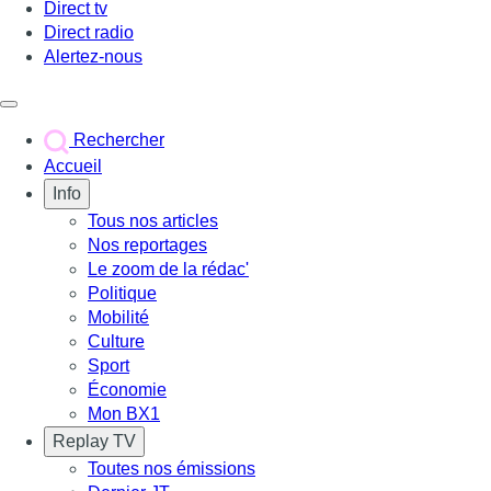
Direct tv
Direct radio
Alertez-nous
Déclencher le menu
Rechercher
Accueil
Info
Tous nos articles
Nos reportages
Le zoom de la rédac'
Politique
Mobilité
Culture
Sport
Économie
Mon BX1
Replay TV
Toutes nos émissions