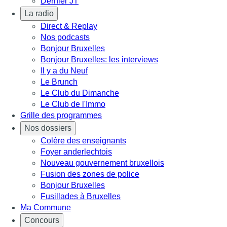
Dernier JT
La radio
Direct & Replay
Nos podcasts
Bonjour Bruxelles
Bonjour Bruxelles: les interviews
Il y a du Neuf
Le Brunch
Le Club du Dimanche
Le Club de l'Immo
Grille des programmes
Nos dossiers
Colère des enseignants
Foyer anderlechtois
Nouveau gouvernement bruxellois
Fusion des zones de police
Bonjour Bruxelles
Fusillades à Bruxelles
Ma Commune
Concours