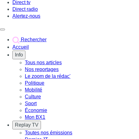
Direct tv
Direct radio
Alertez-nous
Déclencher le menu
Rechercher
Accueil
Info
Tous nos articles
Nos reportages
Le zoom de la rédac'
Politique
Mobilité
Culture
Sport
Économie
Mon BX1
Replay TV
Toutes nos émissions