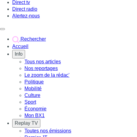
Direct tv
Direct radio
Alertez-nous
Déclencher le menu
Rechercher
Accueil
Info
Tous nos articles
Nos reportages
Le zoom de la rédac'
Politique
Mobilité
Culture
Sport
Économie
Mon BX1
Replay TV
Toutes nos émissions