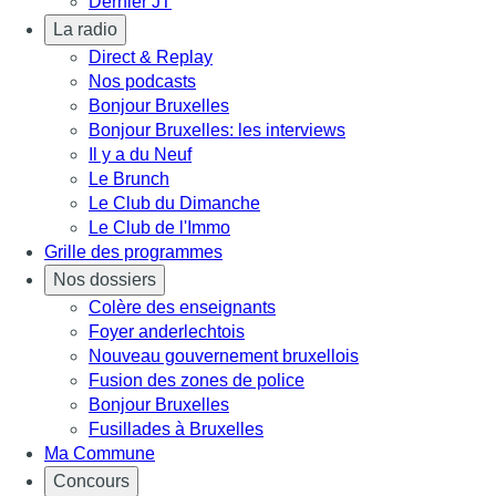
Dernier JT
La radio
Direct & Replay
Nos podcasts
Bonjour Bruxelles
Bonjour Bruxelles: les interviews
Il y a du Neuf
Le Brunch
Le Club du Dimanche
Le Club de l'Immo
Grille des programmes
Nos dossiers
Colère des enseignants
Foyer anderlechtois
Nouveau gouvernement bruxellois
Fusion des zones de police
Bonjour Bruxelles
Fusillades à Bruxelles
Ma Commune
Concours