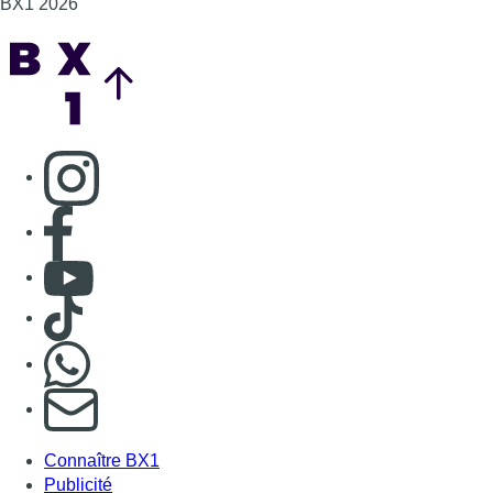
BX1 2026
Back to top
Consulter page Instagram
Consulter page Facebook
Consulter Youtube
Consulter TikTok
Nous rejoindre sur Whatsapp
S'abonner à notre newsletter
Connaître BX1
Publicité