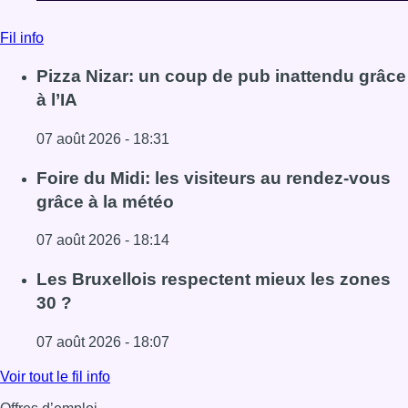
Fil info
Pizza Nizar: un coup de pub inattendu grâce
à l’IA
07 août 2026 - 18:31
Lire l'article Pizza Nizar: un coup de pub inattendu grâce à
Foire du Midi: les visiteurs au rendez-vous
grâce à la météo
07 août 2026 - 18:14
Lire l'article Foire du Midi: les visiteurs au rendez-vous g
Les Bruxellois respectent mieux les zones
30 ?
07 août 2026 - 18:07
Lire l'article Les Bruxellois respectent mieux les zones 30
Voir tout le fil info