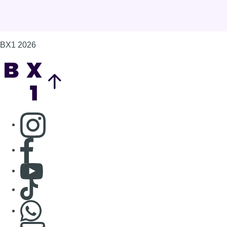
BX1 2026
Back to top
Consulter page Instagram
Consulter page Facebook
Consulter Youtube
Consulter TikTok
Nous rejoindre sur Whatsapp
S'abonner à notre newsletter