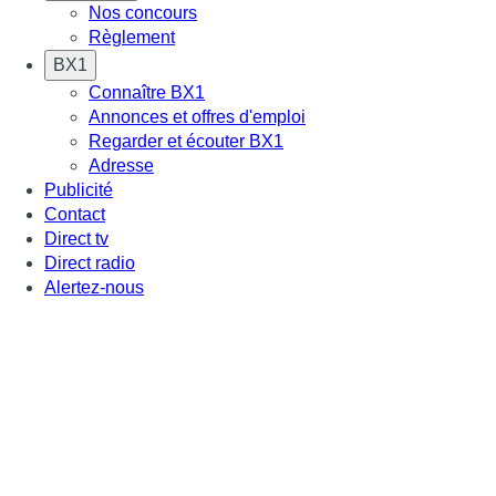
Nos concours
Règlement
BX1
Connaître BX1
Annonces et offres d'emploi
Regarder et écouter BX1
Adresse
Publicité
Contact
Direct tv
Direct radio
Alertez-nous