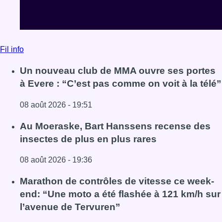
Fil info
Un nouveau club de MMA ouvre ses portes
à Evere : “C’est pas comme on voit à la télé”
08 août 2026 - 19:51
Lire l'article Un nouveau club de MMA ouvre ses portes à E
Au Moeraske, Bart Hanssens recense des
insectes de plus en plus rares
08 août 2026 - 19:36
Lire l'article Au Moeraske, Bart Hanssens recense des ins
Marathon de contrôles de vitesse ce week-
end: “Une moto a été flashée à 121 km/h sur
l’avenue de Tervuren”