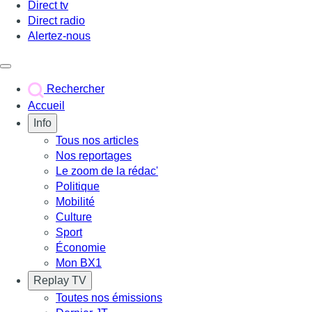
Direct tv
Direct radio
Alertez-nous
Déclencher le menu
Rechercher
Accueil
Info
Tous nos articles
Nos reportages
Le zoom de la rédac'
Politique
Mobilité
Culture
Sport
Économie
Mon BX1
Replay TV
Toutes nos émissions