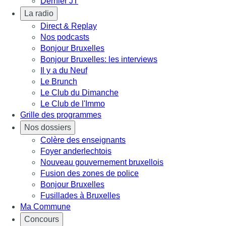
Dernier JT
La radio
Direct & Replay
Nos podcasts
Bonjour Bruxelles
Bonjour Bruxelles: les interviews
Il y a du Neuf
Le Brunch
Le Club du Dimanche
Le Club de l'Immo
Grille des programmes
Nos dossiers
Colère des enseignants
Foyer anderlechtois
Nouveau gouvernement bruxellois
Fusion des zones de police
Bonjour Bruxelles
Fusillades à Bruxelles
Ma Commune
Concours