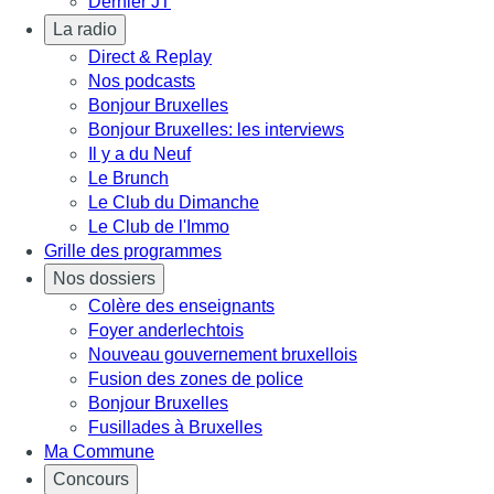
Dernier JT
La radio
Direct & Replay
Nos podcasts
Bonjour Bruxelles
Bonjour Bruxelles: les interviews
Il y a du Neuf
Le Brunch
Le Club du Dimanche
Le Club de l'Immo
Grille des programmes
Nos dossiers
Colère des enseignants
Foyer anderlechtois
Nouveau gouvernement bruxellois
Fusion des zones de police
Bonjour Bruxelles
Fusillades à Bruxelles
Ma Commune
Concours