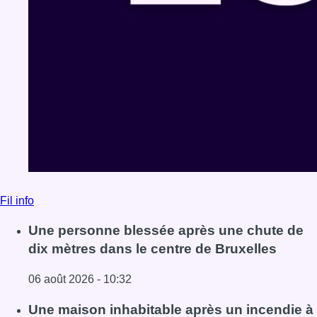
Fil info
Une personne blessée après une chute de
dix mètres dans le centre de Bruxelles
06 août 2026 - 10:32
Lire l'article Une personne blessée après une chute de di
Une maison inhabitable après un incendie à