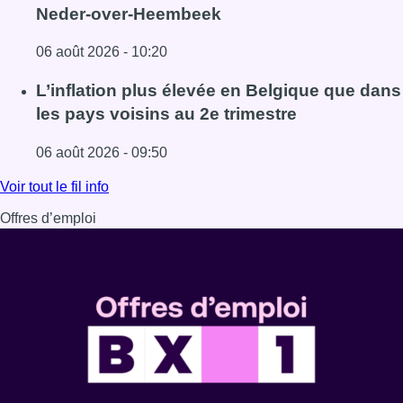
Neder-over-Heembeek
06 août 2026 - 10:20
Lire l'article Une maison inhabitable après un incendie
L’inflation plus élevée en Belgique que dans
les pays voisins au 2e trimestre
06 août 2026 - 09:50
Lire l'article L’inflation plus élevée en Belgique que dans 
Voir tout le fil info
Offres d’emploi