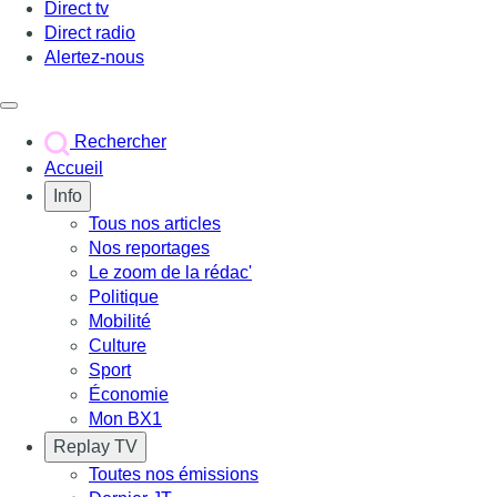
Direct tv
Direct radio
Alertez-nous
Déclencher le menu
Rechercher
Accueil
Info
Tous nos articles
Nos reportages
Le zoom de la rédac'
Politique
Mobilité
Culture
Sport
Économie
Mon BX1
Replay TV
Toutes nos émissions