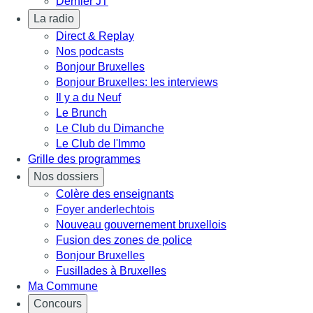
Dernier JT
La radio
Direct & Replay
Nos podcasts
Bonjour Bruxelles
Bonjour Bruxelles: les interviews
Il y a du Neuf
Le Brunch
Le Club du Dimanche
Le Club de l'Immo
Grille des programmes
Nos dossiers
Colère des enseignants
Foyer anderlechtois
Nouveau gouvernement bruxellois
Fusion des zones de police
Bonjour Bruxelles
Fusillades à Bruxelles
Ma Commune
Concours