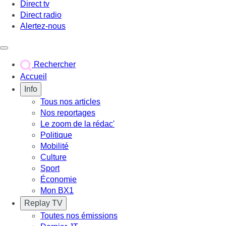
Direct tv
Direct radio
Alertez-nous
Déclencher le menu
Rechercher
Accueil
Info
Tous nos articles
Nos reportages
Le zoom de la rédac'
Politique
Mobilité
Culture
Sport
Économie
Mon BX1
Replay TV
Toutes nos émissions