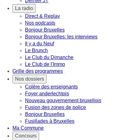
Dernier JT
La radio
Direct & Replay
Nos podcasts
Bonjour Bruxelles
Bonjour Bruxelles: les interviews
Il y a du Neuf
Le Brunch
Le Club du Dimanche
Le Club de l'Immo
Grille des programmes
Nos dossiers
Colère des enseignants
Foyer anderlechtois
Nouveau gouvernement bruxellois
Fusion des zones de police
Bonjour Bruxelles
Fusillades à Bruxelles
Ma Commune
Concours