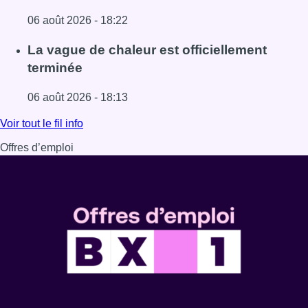
06 août 2026 - 18:22
Lire l'article À Bruxelles, le blocus s’invite dans des lieux i
La vague de chaleur est officiellement
terminée
06 août 2026 - 18:13
Lire l'article La vague de chaleur est officiellement termin
Voir tout le fil info
Offres d’emploi