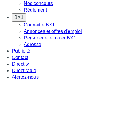
Nos concours
Règlement
BX1
Connaître BX1
Annonces et offres d'emploi
Regarder et écouter BX1
Adresse
Publicité
Contact
Direct tv
Direct radio
Alertez-nous