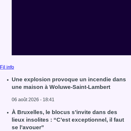
Fil info
Une explosion provoque un incendie dans
une maison à Woluwe-Saint-Lambert
06 août 2026 - 18:41
Lire l'article Une explosion provoque un incendie dans 
À Bruxelles, le blocus s’invite dans des
lieux insolites : “C’est exceptionnel, il faut
se l’avouer”