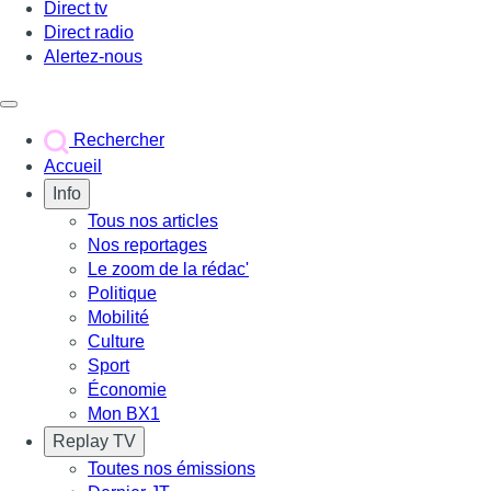
Direct tv
Direct radio
Alertez-nous
Déclencher le menu
Rechercher
Accueil
Info
Tous nos articles
Nos reportages
Le zoom de la rédac'
Politique
Mobilité
Culture
Sport
Économie
Mon BX1
Replay TV
Toutes nos émissions