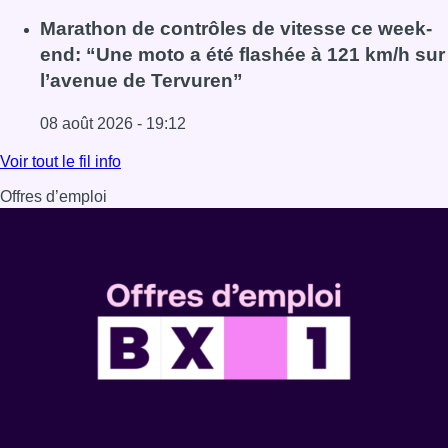
Lire l'article Au Moeraske, Bart Hanssens recense des ins
Marathon de contrôles de vitesse ce week-
end: “Une moto a été flashée à 121 km/h sur
l’avenue de Tervuren”
08 août 2026 - 19:12
Lire l'article Marathon de contrôles de vitesse ce week-e
Voir tout le fil info
Offres d’emploi