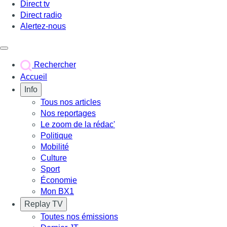
Direct tv
Direct radio
Alertez-nous
Déclencher le menu
Rechercher
Accueil
Info
Tous nos articles
Nos reportages
Le zoom de la rédac'
Politique
Mobilité
Culture
Sport
Économie
Mon BX1
Replay TV
Toutes nos émissions