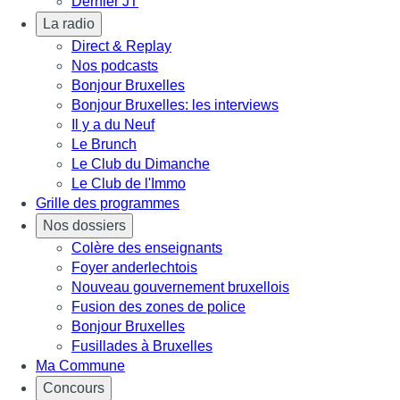
Dernier JT
La radio
Direct & Replay
Nos podcasts
Bonjour Bruxelles
Bonjour Bruxelles: les interviews
Il y a du Neuf
Le Brunch
Le Club du Dimanche
Le Club de l'Immo
Grille des programmes
Nos dossiers
Colère des enseignants
Foyer anderlechtois
Nouveau gouvernement bruxellois
Fusion des zones de police
Bonjour Bruxelles
Fusillades à Bruxelles
Ma Commune
Concours