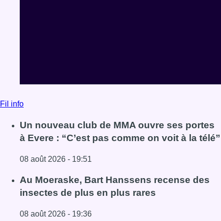
Fil info
Un nouveau club de MMA ouvre ses portes
à Evere : “C’est pas comme on voit à la télé”
08 août 2026 - 19:51
Lire l'article Un nouveau club de MMA ouvre ses portes à E
Au Moeraske, Bart Hanssens recense des
insectes de plus en plus rares
08 août 2026 - 19:36