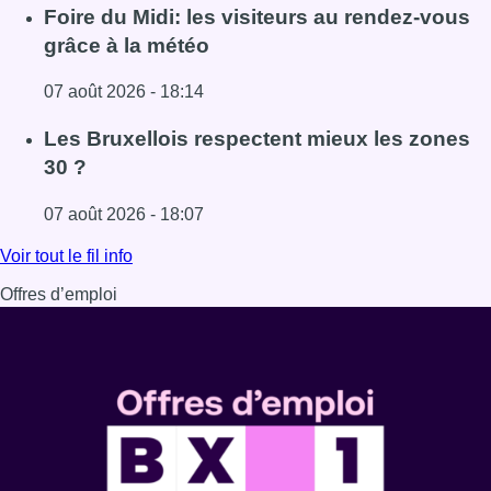
Lire l'article Pizza Nizar: un coup de pub inattendu grâce à
Foire du Midi: les visiteurs au rendez-vous
grâce à la météo
07 août 2026 - 18:14
Lire l'article Foire du Midi: les visiteurs au rendez-vous g
Les Bruxellois respectent mieux les zones
30 ?
07 août 2026 - 18:07
Lire l'article Les Bruxellois respectent mieux les zones 30
Voir tout le fil info
Offres d’emploi