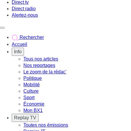
Direct tv
Direct radio
Alertez-nous
Déclencher le menu
Rechercher
Accueil
Info
Tous nos articles
Nos reportages
Le zoom de la rédac'
Politique
Mobilité
Culture
Sport
Économie
Mon BX1
Replay TV
Toutes nos émissions