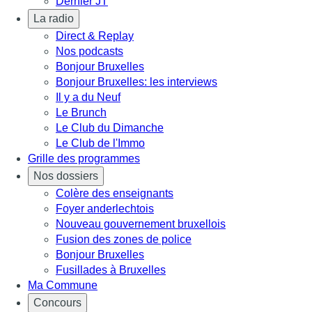
Dernier JT
La radio
Direct & Replay
Nos podcasts
Bonjour Bruxelles
Bonjour Bruxelles: les interviews
Il y a du Neuf
Le Brunch
Le Club du Dimanche
Le Club de l'Immo
Grille des programmes
Nos dossiers
Colère des enseignants
Foyer anderlechtois
Nouveau gouvernement bruxellois
Fusion des zones de police
Bonjour Bruxelles
Fusillades à Bruxelles
Ma Commune
Concours