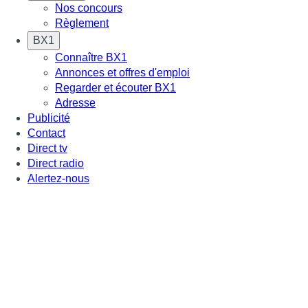
Nos concours
Règlement
BX1
Connaître BX1
Annonces et offres d'emploi
Regarder et écouter BX1
Adresse
Publicité
Contact
Direct tv
Direct radio
Alertez-nous