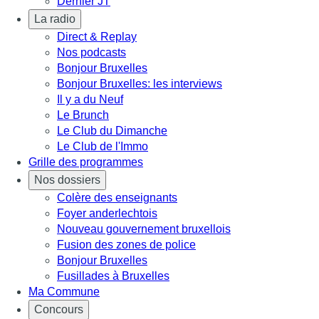
Dernier JT
La radio
Direct & Replay
Nos podcasts
Bonjour Bruxelles
Bonjour Bruxelles: les interviews
Il y a du Neuf
Le Brunch
Le Club du Dimanche
Le Club de l'Immo
Grille des programmes
Nos dossiers
Colère des enseignants
Foyer anderlechtois
Nouveau gouvernement bruxellois
Fusion des zones de police
Bonjour Bruxelles
Fusillades à Bruxelles
Ma Commune
Concours