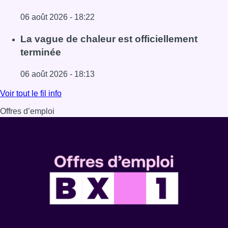
06 août 2026 - 18:22
Lire l'article À Bruxelles, le blocus s’invite dans des lieux i
La vague de chaleur est officiellement
terminée
06 août 2026 - 18:13
Lire l'article La vague de chaleur est officiellement termin
Voir tout le fil info
Offres d’emploi