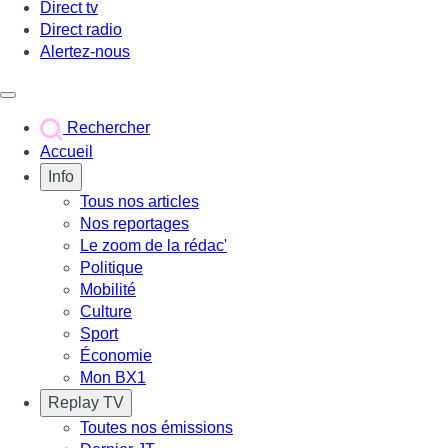
Direct tv
Direct radio
Alertez-nous
Déclencher le menu
Rechercher
Accueil
Info
Tous nos articles
Nos reportages
Le zoom de la rédac'
Politique
Mobilité
Culture
Sport
Économie
Mon BX1
Replay TV
Toutes nos émissions