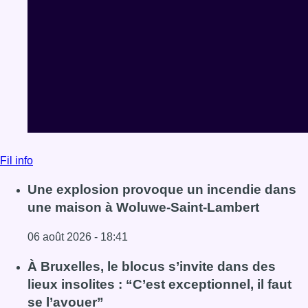
Fil info
Une explosion provoque un incendie dans
une maison à Woluwe-Saint-Lambert
06 août 2026 - 18:41
Lire l'article Une explosion provoque un incendie dans 
À Bruxelles, le blocus s’invite dans des
lieux insolites : “C’est exceptionnel, il faut
se l’avouer”