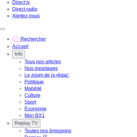
Direct tv
Direct radio
Alertez-nous
Déclencher le menu
Rechercher
Accueil
Info
Tous nos articles
Nos reportages
Le zoom de la rédac'
Politique
Mobilité
Culture
Sport
Économie
Mon BX1
Replay TV
Toutes nos émissions