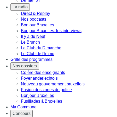
Dernier JT
La radio
Direct & Replay
Nos podcasts
Bonjour Bruxelles
Bonjour Bruxelles: les interviews
Il y a du Neuf
Le Brunch
Le Club du Dimanche
Le Club de l'Immo
Grille des programmes
Nos dossiers
Colère des enseignants
Foyer anderlechtois
Nouveau gouvernement bruxellois
Fusion des zones de police
Bonjour Bruxelles
Fusillades à Bruxelles
Ma Commune
Concours