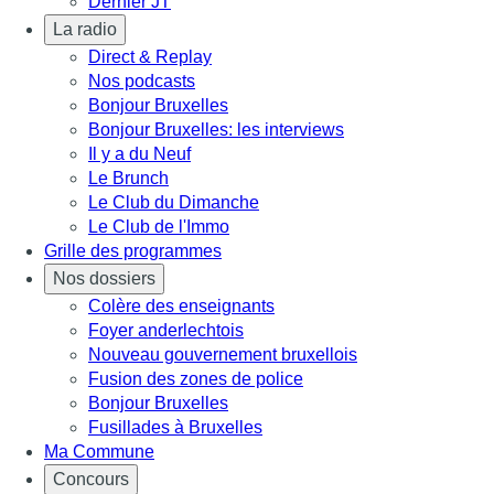
Dernier JT
La radio
Direct & Replay
Nos podcasts
Bonjour Bruxelles
Bonjour Bruxelles: les interviews
Il y a du Neuf
Le Brunch
Le Club du Dimanche
Le Club de l'Immo
Grille des programmes
Nos dossiers
Colère des enseignants
Foyer anderlechtois
Nouveau gouvernement bruxellois
Fusion des zones de police
Bonjour Bruxelles
Fusillades à Bruxelles
Ma Commune
Concours