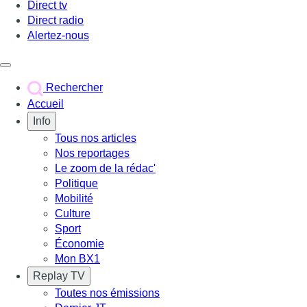
Direct tv
Direct radio
Alertez-nous
Déclencher le menu
Rechercher
Accueil
Info
Tous nos articles
Nos reportages
Le zoom de la rédac'
Politique
Mobilité
Culture
Sport
Économie
Mon BX1
Replay TV
Toutes nos émissions