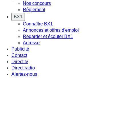
Nos concours
Règlement
BX1
Connaître BX1
Annonces et offres d'emploi
Regarder et écouter BX1
Adresse
Publicité
Contact
Direct tv
Direct radio
Alertez-nous