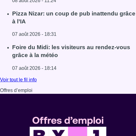
08 août 2026 - 11:24
Lire l'article Coups de feu sur fond de “rivalité amoureus
Pizza Nizar: un coup de pub inattendu grâce
à l’IA
07 août 2026 - 18:31
Lire l'article Pizza Nizar: un coup de pub inattendu grâce à
Foire du Midi: les visiteurs au rendez-vous
grâce à la météo
07 août 2026 - 18:14
Lire l'article Foire du Midi: les visiteurs au rendez-vous g
Voir tout le fil info
Offres d’emploi