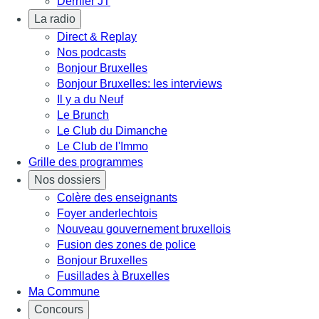
Dernier JT
La radio
Direct & Replay
Nos podcasts
Bonjour Bruxelles
Bonjour Bruxelles: les interviews
Il y a du Neuf
Le Brunch
Le Club du Dimanche
Le Club de l'Immo
Grille des programmes
Nos dossiers
Colère des enseignants
Foyer anderlechtois
Nouveau gouvernement bruxellois
Fusion des zones de police
Bonjour Bruxelles
Fusillades à Bruxelles
Ma Commune
Concours