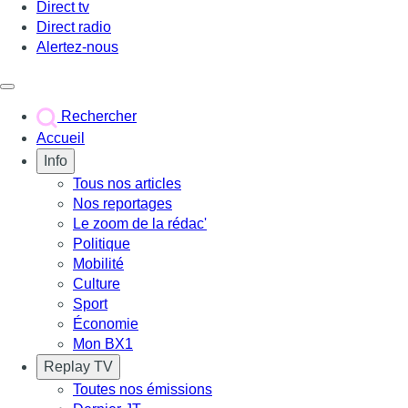
Direct tv
Direct radio
Alertez-nous
Déclencher le menu
Rechercher
Accueil
Info
Tous nos articles
Nos reportages
Le zoom de la rédac'
Politique
Mobilité
Culture
Sport
Économie
Mon BX1
Replay TV
Toutes nos émissions