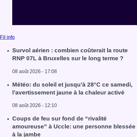
Fil info
Survol aérien : combien coûterait la route
RNP 07L à Bruxelles sur le long terme ?
08 août 2026 - 17:08
Lire l'article Survol aérien : combien coûterait la route R
Météo: du soleil et jusqu’à 28°C ce samedi,
l’avertissement jaune à la chaleur activé
08 août 2026 - 12:10
Lire l'article Météo: du soleil et jusqu’à 28°C ce samedi, l
Coups de feu sur fond de “rivalité
amoureuse” à Uccle: une personne blessée
à la jambe