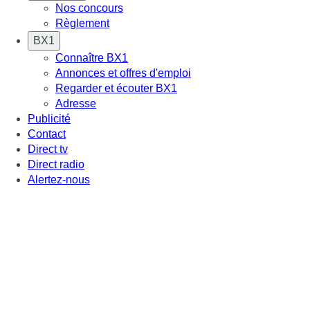
Nos concours
Règlement
BX1
Connaître BX1
Annonces et offres d'emploi
Regarder et écouter BX1
Adresse
Publicité
Contact
Direct tv
Direct radio
Alertez-nous