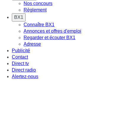
Nos concours
Règlement
BX1
Connaître BX1
Annonces et offres d'emploi
Regarder et écouter BX1
Adresse
Publicité
Contact
Direct tv
Direct radio
Alertez-nous