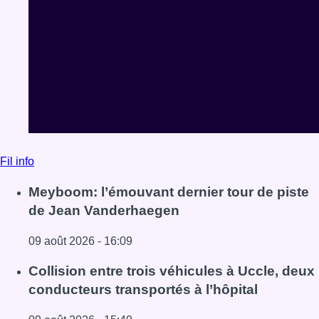
Fil info
Meyboom: l’émouvant dernier tour de piste
de Jean Vanderhaegen
09 août 2026 - 16:09
Lire l'article Meyboom: l’émouvant dernier tour de piste
Collision entre trois véhicules à Uccle, deux
conducteurs transportés à l’hôpital