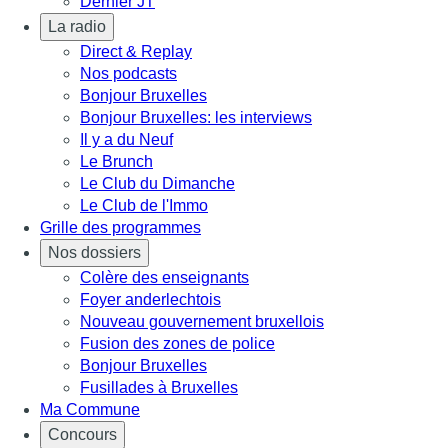
Dernier JT
La radio
Direct & Replay
Nos podcasts
Bonjour Bruxelles
Bonjour Bruxelles: les interviews
Il y a du Neuf
Le Brunch
Le Club du Dimanche
Le Club de l'Immo
Grille des programmes
Nos dossiers
Colère des enseignants
Foyer anderlechtois
Nouveau gouvernement bruxellois
Fusion des zones de police
Bonjour Bruxelles
Fusillades à Bruxelles
Ma Commune
Concours