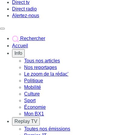
Direct tv
Direct radio
Alertez-nous
Déclencher le menu
Rechercher
Accueil
Info
Tous nos articles
Nos reportages
Le zoom de la rédac'
Politique
Mobilité
Culture
Sport
Économie
Mon BX1
Replay TV
Toutes nos émissions