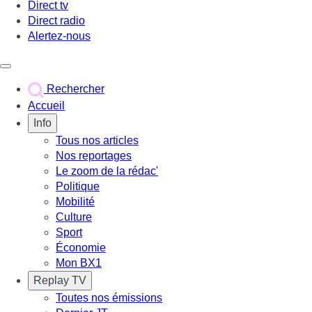
Direct tv
Direct radio
Alertez-nous
Déclencher le menu
Rechercher
Accueil
Info
Tous nos articles
Nos reportages
Le zoom de la rédac'
Politique
Mobilité
Culture
Sport
Économie
Mon BX1
Replay TV
Toutes nos émissions