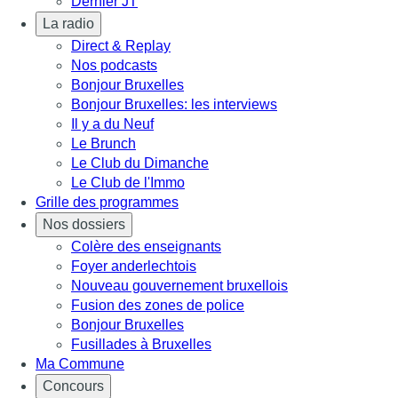
Dernier JT
La radio
Direct & Replay
Nos podcasts
Bonjour Bruxelles
Bonjour Bruxelles: les interviews
Il y a du Neuf
Le Brunch
Le Club du Dimanche
Le Club de l'Immo
Grille des programmes
Nos dossiers
Colère des enseignants
Foyer anderlechtois
Nouveau gouvernement bruxellois
Fusion des zones de police
Bonjour Bruxelles
Fusillades à Bruxelles
Ma Commune
Concours