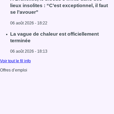
lieux insolites : “C’est exceptionnel, il faut
se l’avouer”
06 août 2026 - 18:22
Lire l'article À Bruxelles, le blocus s’invite dans des lieux i
La vague de chaleur est officiellement
terminée
06 août 2026 - 18:13
Lire l'article La vague de chaleur est officiellement termin
Voir tout le fil info
Offres d’emploi