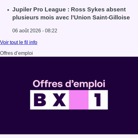
Lire l'article Plus de la moitié des exclus du chômage on
Jupiler Pro League : Ross Sykes absent
plusieurs mois avec l’Union Saint-Gilloise
06 août 2026 - 08:22
Lire l'article Jupiler Pro League : Ross Sykes absent plus
Voir tout le fil info
Offres d’emploi