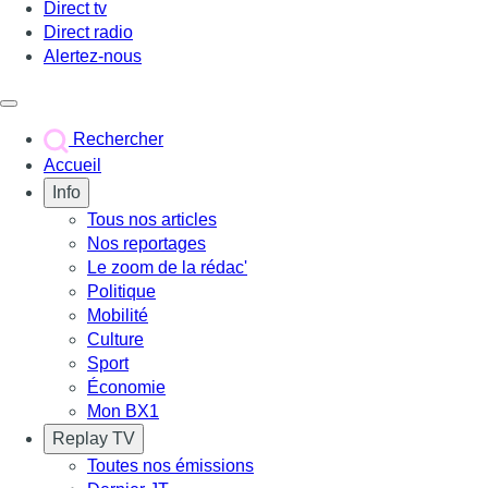
Direct tv
Direct radio
Alertez-nous
Déclencher le menu
Rechercher
Accueil
Info
Tous nos articles
Nos reportages
Le zoom de la rédac'
Politique
Mobilité
Culture
Sport
Économie
Mon BX1
Replay TV
Toutes nos émissions