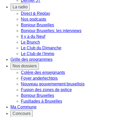
Dernier JT
La radio
Direct & Replay
Nos podcasts
Bonjour Bruxelles
Bonjour Bruxelles: les interviews
Il y a du Neuf
Le Brunch
Le Club du Dimanche
Le Club de l'Immo
Grille des programmes
Nos dossiers
Colère des enseignants
Foyer anderlechtois
Nouveau gouvernement bruxellois
Fusion des zones de police
Bonjour Bruxelles
Fusillades à Bruxelles
Ma Commune
Concours