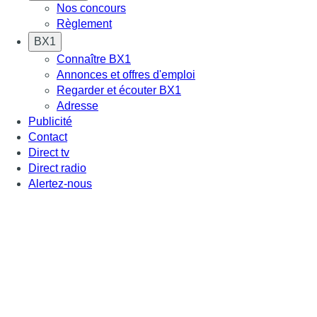
Nos concours
Règlement
BX1
Connaître BX1
Annonces et offres d'emploi
Regarder et écouter BX1
Adresse
Publicité
Contact
Direct tv
Direct radio
Alertez-nous