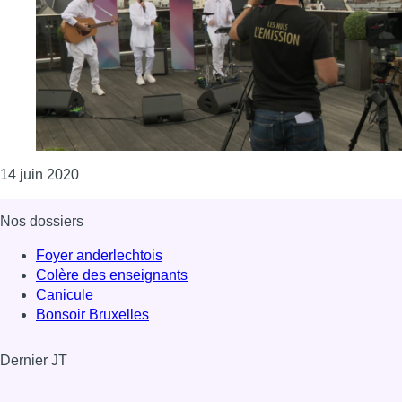
Consulter l'article "Loïc Nottet, Yuzmv, Kid Noize
14 juin 2020
Nos dossiers
Foyer anderlechtois
Colère des enseignants
Canicule
Bonsoir Bruxelles
Dernier JT
Voir le dernier JT