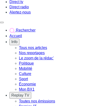
Direct tv
Direct radio
Alertez-nous
Déclencher le menu
Rechercher
Accueil
Info
Tous nos articles
Nos reportages
Le zoom de la rédac'
Politique
Mobilité
Culture
Sport
Économie
Mon BX1
Replay TV
Toutes nos émissions