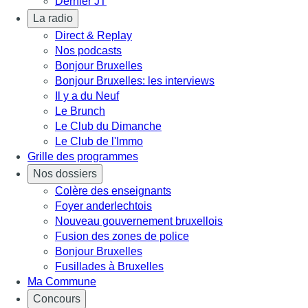
Dernier JT
La radio
Direct & Replay
Nos podcasts
Bonjour Bruxelles
Bonjour Bruxelles: les interviews
Il y a du Neuf
Le Brunch
Le Club du Dimanche
Le Club de l'Immo
Grille des programmes
Nos dossiers
Colère des enseignants
Foyer anderlechtois
Nouveau gouvernement bruxellois
Fusion des zones de police
Bonjour Bruxelles
Fusillades à Bruxelles
Ma Commune
Concours