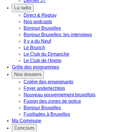
Dernier JT
La radio
Direct & Replay
Nos podcasts
Bonjour Bruxelles
Bonjour Bruxelles: les interviews
Il y a du Neuf
Le Brunch
Le Club du Dimanche
Le Club de l'Immo
Grille des programmes
Nos dossiers
Colère des enseignants
Foyer anderlechtois
Nouveau gouvernement bruxellois
Fusion des zones de police
Bonjour Bruxelles
Fusillades à Bruxelles
Ma Commune
Concours