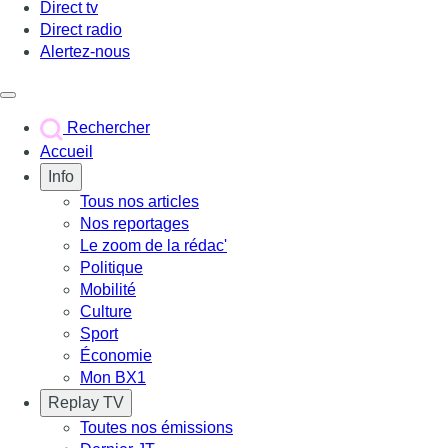
Direct tv
Direct radio
Alertez-nous
Déclencher le menu
Rechercher
Accueil
Info
Tous nos articles
Nos reportages
Le zoom de la rédac'
Politique
Mobilité
Culture
Sport
Économie
Mon BX1
Replay TV
Toutes nos émissions