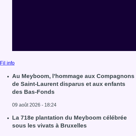
Fil info
Au Meyboom, l’hommage aux Compagnons
de Saint-Laurent disparus et aux enfants
des Bas-Fonds
09 août 2026 - 18:24
Lire l'article Au Meyboom, l’hommage aux Compagnons de
La 718e plantation du Meyboom célébrée
sous les vivats à Bruxelles