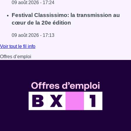
09 août 2026 - 17:24
Lire l'article La 718e plantation du Meyboom célébrée sous
Festival Classissimo: la transmission au
cœur de la 20e édition
09 août 2026 - 17:13
Lire l'article Festival Classissimo: la transmission au cœu
Voir tout le fil info
Offres d’emploi